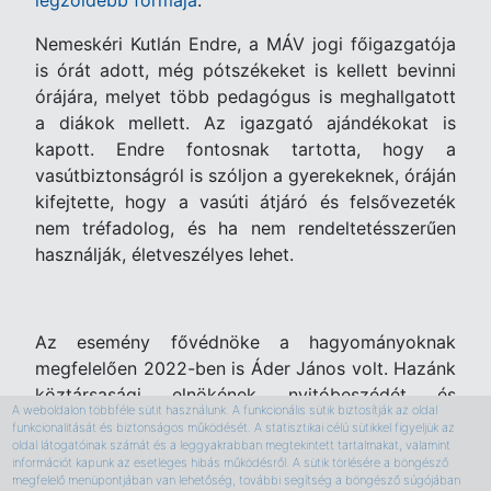
legzöldebb formája
.
Nemeskéri Kutlán Endre, a MÁV jogi főigazgatója
is órát adott, még pótszékeket is kellett bevinni
órájára, melyet több pedagógus is meghallgatott
a diákok mellett. Az igazgató ajándékokat is
kapott. Endre fontosnak tartotta, hogy a
vasútbiztonságról is szóljon a gyerekeknek, óráján
kifejtette, hogy a vasúti átjáró és felsővezeték
nem tréfadolog, és ha nem rendeltetésszerűen
használják, életveszélyes lehet.
Az esemény fővédnöke a hagyományoknak
megfelelően 2022-ben is Áder János volt. Hazánk
köztársasági elnökének nyitóbeszédét és
A weboldalon többféle sütit használunk. A funkcionális sütik biztosítják az oldal
tanóráját április 25-én 11 órakor a
funkcionalitását és biztonságos működését. A statisztikai célú sütikkel figyeljük az
Fenntarthatósági Témahét weboldalán
oldal látogatóinak számát és a leggyakrabban megtekintett tartalmakat, valamint
információt kapunk az esetleges hibás működésről. A sütik törlésére a böngésző
közvetítették.
megfelelő menüpontjában van lehetőség, további segítség a böngésző súgójában