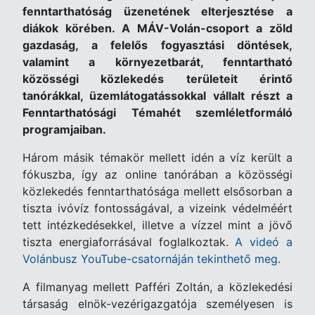
fenntarthatóság üzenetének elterjesztése a
diákok körében. A MÁV-Volán-csoport a zöld
gazdaság, a felelős fogyasztási döntések,
valamint a környezetbarát, fenntartható
közösségi közlekedés területeit érintő
tanórákkal, üzemlátogatássokkal vállalt részt a
Fenntarthatósági Témahét szemléletformáló
programjaiban.
Három másik témakör mellett idén a víz került a
fókuszba, így az online tanórában a közösségi
közlekedés fenntarthatósága mellett elsősorban a
tiszta ivóvíz fontosságával, a vizeink védelméért
tett intézkedésekkel, illetve a vízzel mint a jövő
tiszta energiaforrásával foglalkoztak.
A videó a
Volánbusz YouTube-csatornáján tekinthető meg
.
A filmanyag mellett Pafféri Zoltán, a közlekedési
társaság elnök-vezérigazgatója személyesen is