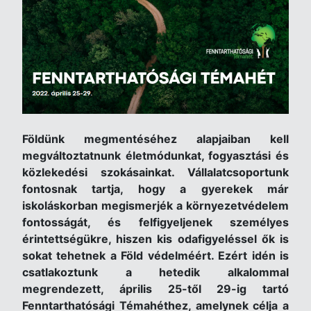
Földünk megmentéséhez alapjaiban kell
megváltoztatnunk életmódunkat, fogyasztási és
közlekedési szokásainkat. Vállalatcsoportunk
fontosnak tartja, hogy a gyerekek már
iskoláskorban megismerjék a környezetvédelem
fontosságát, és felfigyeljenek személyes
érintettségükre, hiszen kis odafigyeléssel ők is
sokat tehetnek a Föld védelméért. Ezért idén is
csatlakoztunk a hetedik alkalommal
megrendezett, április 25-től 29-ig tartó
Fenntarthatósági Témahéthez, amelynek célja a