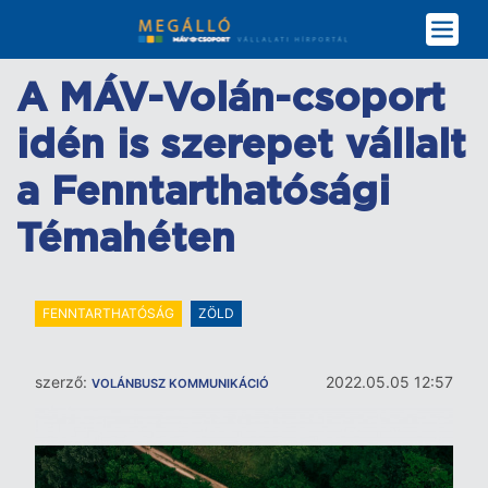
Ugrás
a
tartalomra
A MÁV-Volán-csoport
idén is szerepet vállalt
a Fenntarthatósági
Témahéten
FENNTARTHATÓSÁG
ZÖLD
szerző:
2022.05.05 12:57
VOLÁNBUSZ KOMMUNIKÁCIÓ