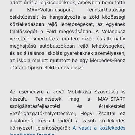
adott órát a legkisebbeknek, amelyben bemutatta
a MÁV–Volán-csoport fenntarthatósági
célkitűzéseit és hangsúlyozta a zöld közösségi
közlekedésben rejlő lehetőségeket, az egyének
felelősségét a Föld megóvásában. A Volánbusz
vezetője ismertette a modern dízel- és alternatív
meghajtású autóbuszokban rejlő lehetőségeket,
és az általános iskolás gyerekeknek személyesen,
az iskola mellett mutatott be egy Mercedes-Benz
eCitaro típusú elektromos buszt.
Az eseményre a Jövő Mobilitása Szövetség is
készült. Tekintsétek meg a MÁV-START
szolgáltatásfejlesztési és értékesítési
vezérigazgató-helyettesével, Hegyi Zsolttal ez
alkalomból készült videót a vasúti közlekedés
környezeti jelentőségéről:
A vasút a közlekedés