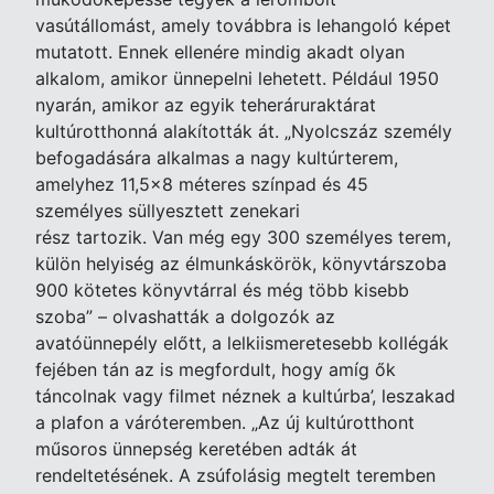
vasútállomást, amely továbbra is lehangoló képet
mutatott. Ennek ellenére mindig akadt olyan
alkalom, amikor ünnepelni lehetett. Például 1950
nyarán, amikor az egyik teheráruraktárat
kultúrotthonná alakították át. „Nyolcszáz személy
befogadására alkalmas a nagy kultúrterem,
amelyhez 11,5x8 méteres színpad és 45
személyes süllyesztett zenekari
rész tartozik. Van még egy 300 személyes terem,
külön helyiség az élmunkáskörök, könyvtárszoba
900 kötetes könyvtárral és még több kisebb
szoba” – olvashatták a dolgozók az
avatóünnepély előtt, a lelkiismeretesebb kollégák
fejében tán az is megfordult, hogy amíg ők
táncolnak vagy filmet néznek a kultúrba’, leszakad
a plafon a váróteremben. „Az új kultúrotthont
műsoros ünnepség keretében adták át
rendeltetésének. A zsúfolásig megtelt teremben