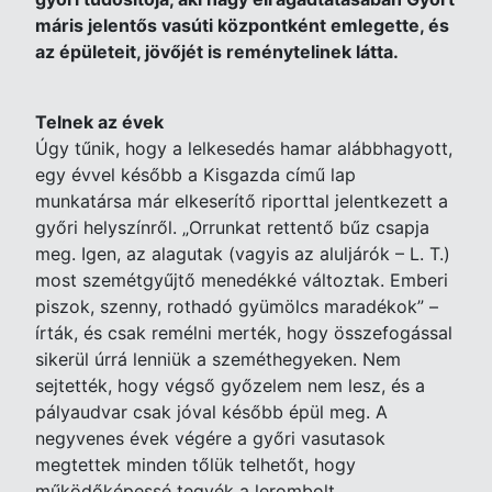
máris jelentős vasúti központként emlegette, és
az épületeit, jövőjét is reménytelinek látta.
Telnek az évek
Úgy tűnik, hogy a lelkesedés hamar alábbhagyott,
egy évvel később a Kisgazda című lap
munkatársa már elkeserítő riporttal jelentkezett a
győri helyszínről. „Orrunkat rettentő bűz csapja
meg. Igen, az alagutak (vagyis az aluljárók – L. T.)
most szemétgyűjtő menedékké változtak. Emberi
piszok, szenny, rothadó gyümölcs maradékok” –
írták, és csak remélni merték, hogy összefogással
sikerül úrrá lenniük a szeméthegyeken. Nem
sejtették, hogy végső győzelem nem lesz, és a
pályaudvar csak jóval később épül meg. A
negyvenes évek végére a győri vasutasok
megtettek minden tőlük telhetőt, hogy
működőképessé tegyék a lerombolt