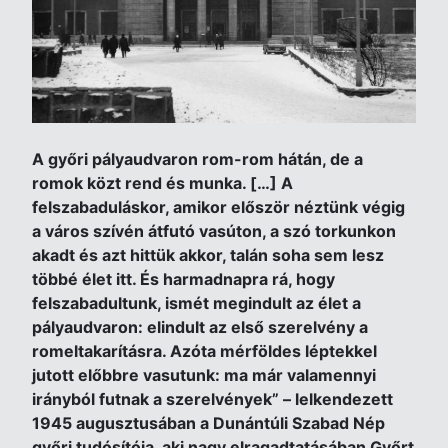
A győri pályaudvaron rom-rom hátán, de a
romok közt rend és munka. […] A
felszabaduláskor, amikor először néztünk végig
a város szívén átfutó vasúton, a szó torkunkon
akadt és azt hittük akkor, talán soha sem lesz
többé élet itt. És harmadnapra rá, hogy
felszabadultunk, ismét megindult az élet a
pályaudvaron: elindult az első szerelvény a
romeltakarításra. Azóta mérföldes léptekkel
jutott előbbre vasutunk: ma már valamennyi
irányból futnak a szerelvények” – lelkendezett
1945 augusztusában a Dunántúli Szabad Nép
győri tudósítója, aki nagy elragadtatásában Győrt