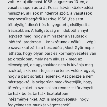
volt. Az új állomást 1958. augusztus 10-én, a
vasutasnapon adta át Kossa István közlekedési
miniszter, aki sok mindenről szólt, a vasutasok
megbecsültségétől kezdve 1956 „fasiszta
tébolyáig”, dicsért és fenyegetett, elsüllyedt a
frázisokban. A hallgatóság mindebből annyit
jegyzett meg, hogy a miniszter a vasutasok
jólétéről áradozott – konkrétumok nélkül –, végül
e szavakkal zárta a beszédét: „Most Győr népe
láthatja, hogy olyan párt és kormányvezetés van
az országban, mely nem alkuszik meg az
ellenséggel, de ugyanakkor nem is kívánja meg
azoktól, akik nem teljesen értenek velünk egyet,
hogy a párt soraiba lépjenek. Azt persze a nem
párttagoktól is szigorúan megköveteljük, hogy
törvényeinket, a szocialista rendszer törvényeit
tartsák be és tartsák tiszteletben
intézményeinket. Azt is megköveteljük, hogy
fegyelmezett munkát végezzenek”.