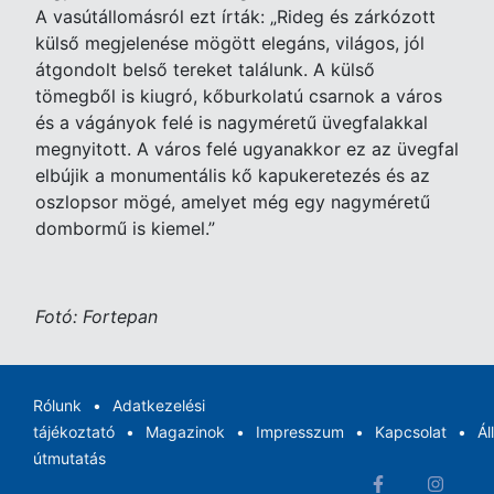
A vasútállomásról ezt írták: „Rideg és zárkózott
külső megjelenése mögött elegáns, világos, jól
átgondolt belső tereket találunk. A külső
tömegből is kiugró, kőburkolatú csarnok a város
és a vágányok felé is nagyméretű üvegfalakkal
megnyitott. A város felé ugyanakkor ez az üvegfal
elbújik a monumentális kő kapukeretezés és az
oszlopsor mögé, amelyet még egy nagyméretű
dombormű is kiemel.”
Fotó: Fortepan
Rólunk
Adatkezelési
tájékoztató
Magazinok
Impresszum
Kapcsolat
Ál
útmutatás