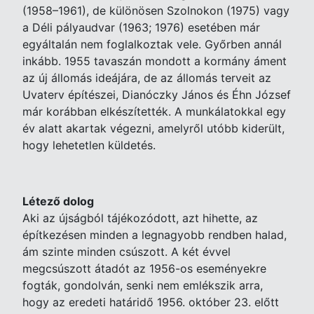
(1958–1961), de különösen Szolnokon (1975) vagy
a Déli pályaudvar (1963; 1976) esetében már
egyáltalán nem foglalkoztak vele. Győrben annál
inkább. 1955 tavaszán mondott a kormány áment
az új állomás ideájára, de az állomás terveit az
Uvaterv építészei, Dianóczky János és Éhn József
már korábban elkészítették. A munkálatokkal egy
év alatt akartak végezni, amelyről utóbb kiderült,
hogy lehetetlen küldetés.
Létező dolog
Aki az újságból tájékozódott, azt hihette, az
építkezésen minden a legnagyobb rendben halad,
ám szinte minden csúszott. A két évvel
megcsúszott átadót az 1956-os eseményekre
fogták, gondolván, senki nem emlékszik arra,
hogy az eredeti határidő 1956. október 23. előtt