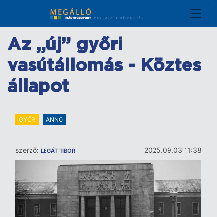
Ugrás
a
tartalomra
Az „új” győri
vasútállomás - Köztes
állapot
GYŐR
ANNO
szerző:
2025.09.03 11:38
LEGÁT TIBOR