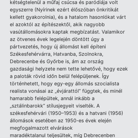
kétségtelenül a műfaj csúcsa és paródiája volt
egyszerre (Nyírinek ezért élőszóban önkritikát
kellett gyakorolnia), és a hatalom hasonlókat várt
el azoktól az építészektől, akik nagyobb
vasútállomásokra kaptak megbízatást. Valamikor
az ötvenes évek legelején döntött úgy a
pártvezetés, hogy új állomást kell építeni
Székesfehérvárra, Hatvanba, Szolnokra,
Debrecenbe és Győrbe is, ám az ország
gazdasági helyzete nem tette lehetővé, hogy ezek
a paloták rövid időn belül felépüljenek. Így
történhetett, hogy egy-egy állomás szocialista
realista vonásai az „évjárattól” függtek, és minél
hamarabb felépültek, annál inkább a
„sztálinbarokk” stílusjegyeit viselték. A
székesfehérvári (1950–1953) és a hatvani (1956)
állomások esetében az 1950-es évek elején
megfogalmazott elvárások
maradéktalanul teljesültek, míg Debrecenben