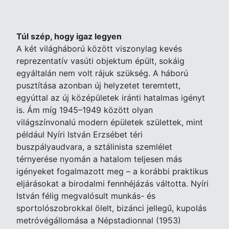
Túl szép, hogy igaz legyen
A két világháború között viszonylag kevés
reprezentatív vasúti objektum épült, sokáig
egyáltalán nem volt rájuk szükség. A háború
pusztítása azonban új helyzetet teremtett,
egyúttal az új középületek iránti hatalmas igényt
is. Ám míg 1945–1949 között olyan
világszínvonalú modern épületek születtek, mint
például Nyíri István Erzsébet téri
buszpályaudvara, a sztálinista szemlélet
térnyerése nyomán a hatalom teljesen más
igényeket fogalmazott meg – a korábbi praktikus
eljárásokat a birodalmi fennhéjázás váltotta. Nyíri
István félig megvalósult munkás- és
sportolószobrokkal ölelt, bizánci jellegű, kupolás
metróvégállomása a Népstadionnal (1953)