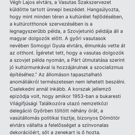
Végh Lajos elvtárs, a Vasutas Szakszervezet
küldötte tartott ünnepi beszédet. Hangsúlyozta,
hogy mint minden téren a kultúrélet fejlődésében,
a kultúrotthonok szervezésében is a
legnagyszerűbb példa, a Szovjetunió példája áll a
magyar dolgozók előtt. A győri vasutasok
nevében Somogyi Gyula elvtárs, élmunkás vette át
az otthont. Ígéretet tett, hogy a vasutas dolgozók
a szovjet példa nyomán, a Párt útmutatása szerint
jó kultúrmunkával is hozzájárulnak a szocializmus
építéséhez.” Az állomáson tapasztalható
anomáliákról természetesen nem lehetett beszélni.
Cselekedni annál inkább. A korszak jellemző
epizódja volt, hogy amikor 1953-ban a bukaresti
Világifjúsági Találkozóra utazó nemzetközi
delegáció Győrben töltött néhány órát, a
vasútállomás politikai tisztje, bizonyos Dömötör
elvtárs vállalta a felelősséget a színvonalas
dekorációért, sőt a zenekart is ő hozta.