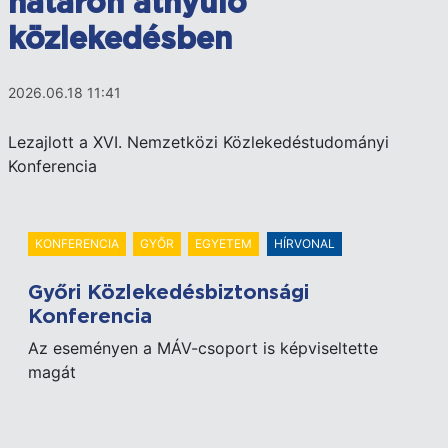
határon átnyúló
közlekedésben
2026.06.18 11:41
Lezajlott a XVI. Nemzetközi Közlekedéstudományi
Konferencia
KONFERENCIA
GYŐR
EGYETEM
HÍRVONAL
Győri Közlekedésbiztonsági
Konferencia
Az eseményen a MÁV-csoport is képviseltette
magát