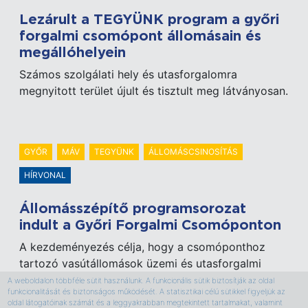
Lezárult a TEGYÜNK program a győri
forgalmi csomópont állomásain és
megállóhelyein
Számos szolgálati hely és utasforgalomra
megnyitott terület újult és tisztult meg látványosan.
GYŐR
MÁV
TEGYÜNK
ÁLLOMÁSCSINOSÍTÁS
HÍRVONAL
Állomásszépítő programsorozat
indult a Győri Forgalmi Csomóponton
A kezdeményezés célja, hogy a csomóponthoz
tartozó vasútállomások üzemi és utasforgalmi
területeit az ott dolgozó kollégák közös munkával
A weboldalon többféle sütit használunk. A funkcionális sütik biztosítják az oldal
funkcionalitását és biztonságos működését. A statisztikai célú sütikkel figyeljük az
megszépítsék. A „TEGYÜNK” névre keresztelt
oldal látogatóinak számát és a leggyakrabban megtekintett tartalmakat, valamint