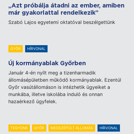
„Azt próbálja átadni az ember, amiben
már gyakorlattal rendelkezik”
Szabó Lajos egyetemi oktatóval beszélgettünk
GYŐR
HÍRVONAL
Új kormányablak Győrben
Január 4-én nyílt meg a tizenharmadik
állomásépületben működő kormányablak. Ezentúl
Győr vasútállomáson is intézhetik ügyeiket a
munkába, illetve iskolába induló és onnan
hazaérkező ügyfelek.
TEGYÜNK
GYŐR
MEGSZÉPÜLT ÁLLOMÁS
HÍRVONAL