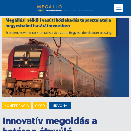
Ugrás
a
tartalomra
KONFERENCIA
GYŐR
HÍRVONAL
Innovatív megoldás a