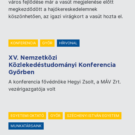
város fejlődése már a vasút megjelenése előtt
megkezdődött a hajókereskedelemnek
köszönhetően, az igazi virágkort a vasút hozta el.
KONFERENCIA
GYŐR
HÍRVONAL
XV. Nemzetközi
Közlekedéstudományi Konferencia
Győrben
A konferencia fővédnöke Hegyi Zsolt, a MÁV Zrt.
vezérigazgatója volt
EGYETEMI OKTATÓ
GYŐR
SZÉCHENYI ISTVÁN EGYETEM
MUNKATÁRSAINK