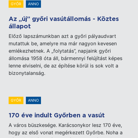
GYŐR
ANNO
Az „új” győri vasútállomás - Köztes
állapot
Előző lapszámunkban azt a győri pályaudvart
mutattuk be, amelyre ma már nagyon kevesen
emlékezhetnek. A „folytatás”, napjaink győri
állomása 1958 óta áll, bármennyi felújítást képes
lenne elviselni, de az építése körül is sok volt a
bizonytalanság.
GYŐR
ANNO
170 éve indult Győrben a vasút
A város büszkesége. Karácsonykor lesz 170 éve,
hogy az első vonat megérkezett Győrbe. Noha a