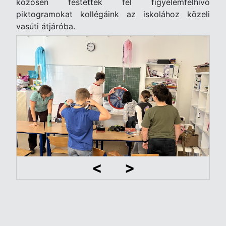
közösen festettek fel figyelemfelhívó
piktogramokat kollégáink az iskolához közeli
vasúti átjáróba.