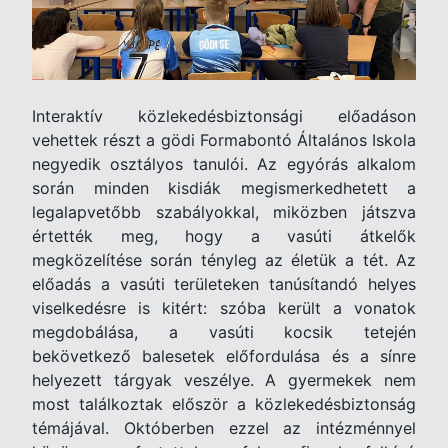
Interaktív közlekedésbiztonsági előadáson
vehettek részt a gödi Formabontó Általános Iskola
negyedik osztályos tanulói. Az egyórás alkalom
során minden kisdiák megismerkedhetett a
legalapvetőbb szabályokkal, miközben játszva
értették meg, hogy a vasúti átkelők
megközelítése során tényleg az életük a tét. Az
előadás a vasúti területeken tanúsítandó helyes
viselkedésre is kitért: szóba került a vonatok
megdobálása, a vasúti kocsik tetején
bekövetkező balesetek előfordulása és a sínre
helyezett tárgyak veszélye. A gyermekek nem
most találkoztak először a közlekedésbiztonság
témájával. Októberben ezzel az intézménnyel