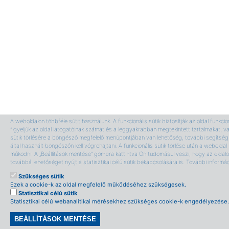
A weboldalon többféle sütit használunk. A funkcionális sütik biztosítják az oldal funkci
figyeljük az oldal látogatóinak számát és a leggyakrabban megtekintett tartalmakat, v
sütik törlésére a böngésző megfelelő menüpontjában van lehetőség, további segítség 
által használt böngészőn kell végrehajtani. A funkcionális sütik törlése után a webolda
működni. A „Beállítások mentése” gombra kattintva Ön tudomásul veszi, hogy az oldalon
továbbá lehetőséget nyújt a statisztikai célú sütik bekapcsolására is. További informá
Szükséges sütik
Ezek a cookie-k az oldal megfelelő működéséhez szükségesek.
Statisztikai célú sütik
Statisztikai célú webanalitikai mérésekhez szükséges cookie-k engedélyezése.
BEÁLLÍTÁSOK MENTÉSE