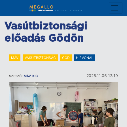
Ugrás
a
tartalomra
Vasútbiztonsági
előadás Gödön
MÁV
VASÚTBIZTONSÁG
GÖD
HÍRVONAL
szerző:
2025.11.06 12:19
MÁV-KIG