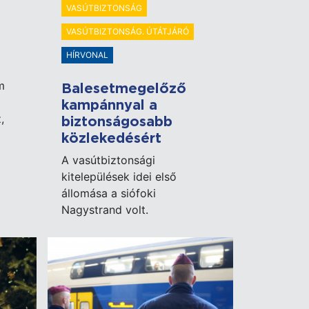
VASÚTBIZTONSÁG
VASÚTBIZTONSÁG. ÚTÁTJÁRÓ
HÍRVONAL
m
Balesetmegelőző
kampánnyal a
,
biztonságosabb
közlekedésért
A vasútbiztonsági
kitelepülések idei első
állomása a siófoki
Nagystrand volt.