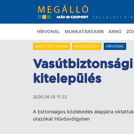
Ugrás
a
tartalomra
HÍRVONAL
MUNKATÁRSAINK
ANNO
ZÖ
VASÚTBIZTONSÁG
HŰVÖSVÖLGY
HÍRVONAL
Vasútbiztonsági
kitelepülés
2026.06.18 11:32
A biztonságos közlekedés alapjaira oktattuk
utazókat Hűvösvölgyben