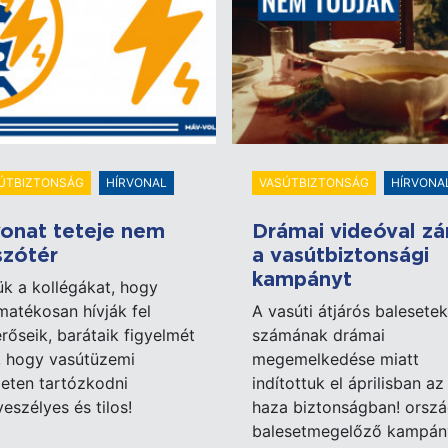
ÚTBIZTONSÁG
HÍRVONAL
VASÚTBIZTONSÁG
HÍRVONA
onat teteje nem
Drámai videóval zá
szótér
a vasútbiztonsági
kampányt
ük a kollégákat, hogy
atékosan hívják fel
A vasúti átjárós balesetek
rőseik, barátaik figyelmét
számának drámai
, hogy vasútüzemi
megemelkedése miatt
leten tartózkodni
indítottuk el áprilisban az 
veszélyes és tilos!
haza biztonságban! orsz
balesetmegelőző kampán