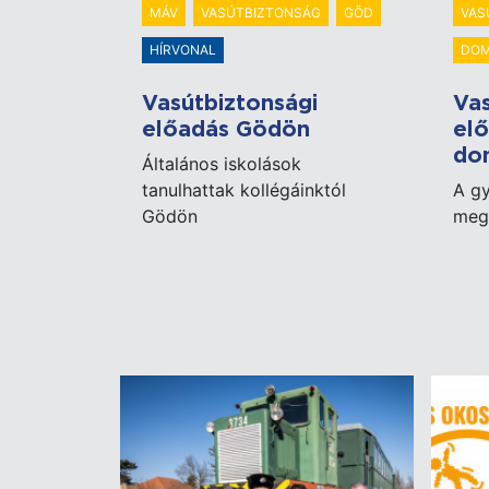
MÁV
VASÚTBIZTONSÁG
GÖD
VAS
HÍRVONAL
DO
Vasútbiztonsági
Vas
előadás Gödön
elő
do
Általános iskolások
tanulhattak kollégáinktól
A g
Gödön
megl