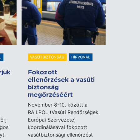
L
VASÚTBIZTONSÁG
HÍRVONAL
rjuk
Fokozott
ellenőrzések a vasúti
biztonság
megőrzéséért
November 8-10. között a
RAILPOL (Vasúti Rendőrségek
Érj
Európai Szervezete)
ágos
koordinálásával fokozott
yt.
vasútbiztonsági ellenőrzést