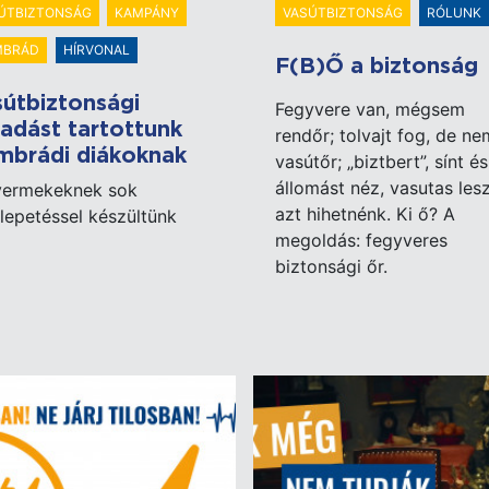
ÚTBIZTONSÁG
KAMPÁNY
VASÚTBIZTONSÁG
RÓLUNK
MBRÁD
HÍRVONAL
F(B)Ő a biztonság
útbiztonsági
Fegyvere van, mégsem
adást tartottunk
rendőr; tolvajt fog, de ne
mbrádi diákoknak
vasútőr; „biztbert”, sínt és
állomást néz, vasutas lesz
yermekeknek sok
azt hihetnénk. Ki ő? A
epetéssel készültünk
megoldás: fegyveres
biztonsági őr.