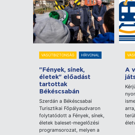
VASÚTBIZTONSÁG
HÍRVONAL
VAS
"Fények, sínek,
A v
életek" előadást
ját
tartottak
Kérj
Békéscsabán
nyom
Szerdán a Békéscsabai
isme
Turisztikai Főpályaudvaron
arra
folytatódott a Fények, sínek,
terü
életek baleset-megelőzési
élet
programsorozat, melyen a