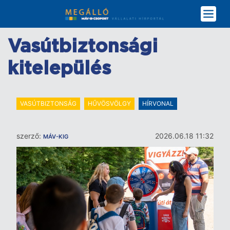
Ugrás
a
tartalomra
Vasútbiztonsági
kitelepülés
VASÚTBIZTONSÁG
HŰVÖSVÖLGY
HÍRVONAL
szerző:
2026.06.18 11:32
MÁV-KIG