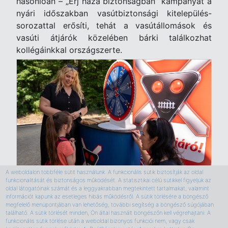
hasonlóan – „Érj haza biztonságban” kampányát a
nyári időszakban vasútbiztonsági kitelepülés-
sorozattal erősíti, tehát a vasútállomások és
vasúti átjárók közelében bárki találkozhat
kollégáinkkal országszerte.
A weboldalon többféle sütit használunk. A funkcionális sütik biztosítják az oldal
funkcionalitását és biztonságos működését. A statisztikai célú sütikkel figyeljük az
oldal látogatóinak számát és a leggyakrabban megtekintett tartalmakat, valamint
információt kapunk az esetleges hibás működésről. A sütik törlésére a böngésző
megfelelő menüpontjában van lehetőség, további segítség a böngésző súgójában
található. A sütik törlését minden, Ön által használt böngészőn kell végrehajtani. A
funkcionális sütik törlése után a weboldal bizonyos funkciói nem, vagy csak