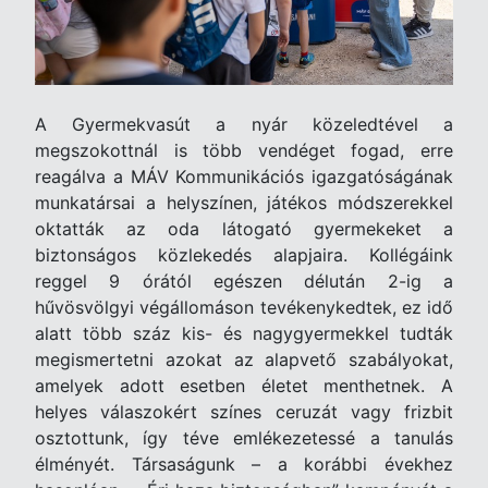
A Gyermekvasút a nyár közeledtével a
megszokottnál is több vendéget fogad, erre
reagálva a MÁV Kommunikációs igazgatóságának
munkatársai a helyszínen, játékos módszerekkel
oktatták az oda látogató gyermekeket a
biztonságos közlekedés alapjaira. Kollégáink
reggel 9 órától egészen délután 2-ig a
hűvösvölgyi végállomáson tevékenykedtek, ez idő
alatt több száz kis- és nagygyermekkel tudták
megismertetni azokat az alapvető szabályokat,
amelyek adott esetben életet menthetnek. A
helyes válaszokért színes ceruzát vagy frizbit
osztottunk, így téve emlékezetessé a tanulás
élményét. Társaságunk – a korábbi évekhez