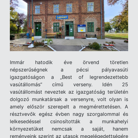
Immár hatodik éve örvend töretlen
népszerűségnek a pécsi pályavasúti
igazgatóságon a „Best of legrendezettebb
vasútállomás” című verseny. Idén 25
vasútállomást neveztek az igazgatóság területén
dolgozó munkatársak a versenyre, volt olyan is
amely először szerepelt a megmérettetésen. A
résztvevők egész évben nagy szorgalommal és
lelkesedéssel csinosították a munkahelyi
környezetüket nemcsak a saját, hanem
reményeink szerint az utasok megelégedettségére