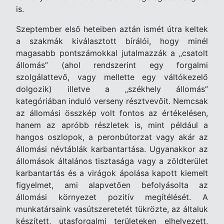
is.
Szeptember első heteiben aztán ismét útra keltek
a szakmák kiválasztott bírálói, hogy minél
magasabb pontszámokkal jutalmazzák a „csatolt
állomás” (ahol rendszerint egy forgalmi
szolgálattevő, vagy mellette egy váltókezelő
dolgozik) illetve a „székhely állomás”
kategóriában induló verseny résztvevőit. Nemcsak
az állomási összkép volt fontos az értékelésen,
hanem az apróbb részletek is, mint például a
hangos oszlopok, a peronbútorzat vagy akár az
állomási névtáblák karbantartása. Ugyanakkor az
állomások általános tisztasága vagy a zöldterület
karbantartás és a virágok ápolása kapott kiemelt
figyelmet, ami alapvetően befolyásolta az
állomási környezet pozitív megítélését. A
munkatársaink vasútszeretetét tükrözte, az általuk
készített, utasforgalmi területeken elhelyezett,