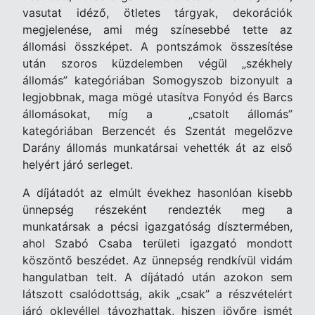
vasutat idéző, ötletes tárgyak, dekorációk
megjelenése, ami még színesebbé tette az
állomási összképet. A pontszámok összesítése
után szoros küzdelemben végül „székhely
állomás” kategóriában Somogyszob bizonyult a
legjobbnak, maga mögé utasítva Fonyód és Barcs
állomásokat, míg a „csatolt állomás”
kategóriában Berzencét és Szentát megelőzve
Darány állomás munkatársai vehették át az első
helyért járó serleget.
A díjátadót az elmúlt évekhez hasonlóan kisebb
ünnepség részeként rendezték meg a
munkatársak a pécsi igazgatóság dísztermében,
ahol Szabó Csaba területi igazgató mondott
köszöntő beszédet. Az ünnepség rendkívül vidám
hangulatban telt. A díjátadó után azokon sem
látszott csalódottság, akik „csak” a részvételért
járó oklevéllel távozhattak, hiszen jövőre ismét