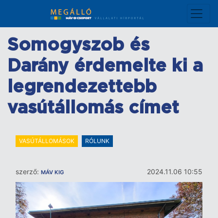
Ugrás
a
tartalomra
Somogyszob és
Darány érdemelte ki a
legrendezettebb
vasútállomás címet
VASÚTÁLLOMÁSOK
RÓLUNK
szerző:
2024.11.06 10:55
MÁV KIG