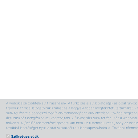
A weboldalon többféle sütit használunk. A funkcionális sütik biztosítják az oldal funkci
figyeljük az oldal látogatóinak számát és a leggyakrabban megtekintett tartalmakat, v
sütik törlésére a böngésző megfelelő menüpontjában van lehetőség, további segítség 
által használt böngészőn kell végrehajtani. A funkcionális sütik törlése után a webolda
működni. A „Beállítások mentése” gombra kattintva Ön tudomásul veszi, hogy az oldalon
továbbá lehetőséget nyújt a statisztikai célú sütik bekapcsolására is. További informá
Szükséges sütik