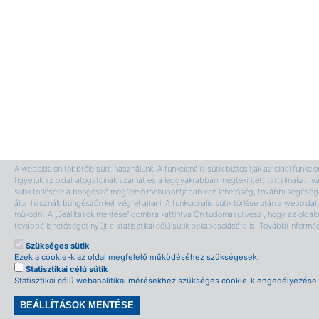
A weboldalon többféle sütit használunk. A funkcionális sütik biztosítják az oldal funkci
figyeljük az oldal látogatóinak számát és a leggyakrabban megtekintett tartalmakat, v
sütik törlésére a böngésző megfelelő menüpontjában van lehetőség, további segítség 
által használt böngészőn kell végrehajtani. A funkcionális sütik törlése után a webolda
működni. A „Beállítások mentése” gombra kattintva Ön tudomásul veszi, hogy az oldalon
továbbá lehetőséget nyújt a statisztikai célú sütik bekapcsolására is. További informá
Szükséges sütik
Ezek a cookie-k az oldal megfelelő működéséhez szükségesek.
Statisztikai célú sütik
Statisztikai célú webanalitikai mérésekhez szükséges cookie-k engedélyezése.
BEÁLLÍTÁSOK MENTÉSE