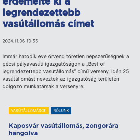
érdemelte ki a
legrendezettebb
vasútállomás címet
2024.11.06 10:55
Immár hatodik éve örvend töretlen népszerűségnek a
pécsi pályavasúti igazgatóságon a „Best of
legrendezettebb vasútállomás” című verseny. Idén 25
vasútállomást neveztek az igazgatóság területén
dolgozó munkatársak a versenyre.
VASÚTÁLLOMÁSOK
RÓLUNK
Kaposvár vasútállomás, zongorára
hangolva