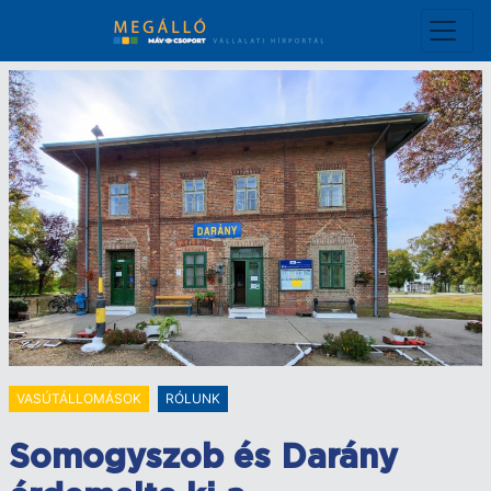
Ugrás
a
tartalomra
VASÚTÁLLOMÁSOK
RÓLUNK
Somogyszob és Darány