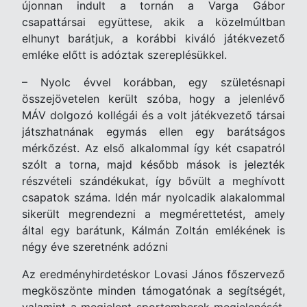
újonnan indult a tornán a Varga Gábor
csapattársai együttese, akik a közelmúltban
elhunyt barátjuk, a korábbi kiváló játékvezető
emléke előtt is adóztak szereplésükkel.
– Nyolc évvel korábban, egy születésnapi
összejövetelen került szóba, hogy a jelenlévő
MÁV dolgozó kollégái és a volt játékvezető társai
játszhatnának egymás ellen egy barátságos
mérkőzést. Az első alkalommal így két csapatról
szólt a torna, majd később mások is jelezték
részvételi szándékukat, így bővült a meghívott
csapatok száma. Idén már nyolcadik alakalommal
sikerült megrendezni a megmérettetést, amely
által egy barátunk, Kálmán Zoltán emlékének is
négy éve szeretnénk adózni
Az eredményhirdetéskor Lovasi János főszervező
megköszönte minden támogatónak a segítségét,