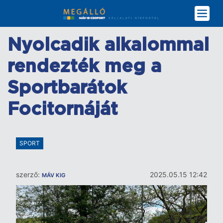
Ugrás
a
tartalomra
Nyolcadik alkalommal
rendezték meg a
Sportbarátok
Focitornáját
SPORT
szerző:
2025.05.15 12:42
MÁV KIG