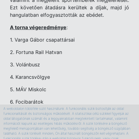
valamint a megjelent sportemberek megjelenését.
Ezt követően átadásra kerültek a díjak, majd jó
hangulatban elfogyasztották az ebédet.
A torna végeredménye
:
1. Varga Gábor csapattársai
2. Fortuna Rail Hatvan
3. Volánbusz
4. Karancsvölgye
5. MÁV Miskolc
6. Focibarátok
A weboldalon többféle sütit használunk. A funkcionális sütik biztosítják az oldal
7. MÁV Keleti pályaudvar
funkcionalitását és biztonságos működését. A statisztikai célú sütikkel figyeljük az
oldal látogatóinak számát és a leggyakrabban megtekintett tartalmakat, valamint
információt kapunk az esetleges hibás működésről. A sütik törlésére a böngésző
megfelelő menüpontjában van lehetőség, további segítség a böngésző súgójában
található. A sütik törlését minden, Ön által használt böngészőn kell végrehajtani. A
funkcionális sütik törlése után a weboldal bizonyos funkciói nem, vagy csak