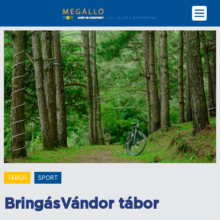
Ugrás
a
tartalomra
TÁBOR
SPORT
BringásVándor tábor