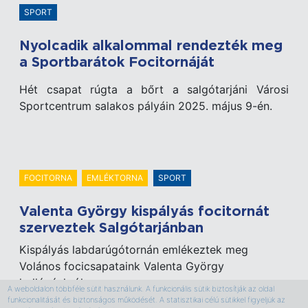
SPORT
Nyolcadik alkalommal rendezték meg
a Sportbarátok Focitornáját
Hét csapat rúgta a bőrt a salgótarjáni Városi
Sportcentrum salakos pályáin 2025. május 9-én.
FOCITORNA
EMLÉKTORNA
SPORT
Valenta György kispályás focitornát
szerveztek Salgótarjánban
Kispályás labdarúgótornán emlékeztek meg
Volános focicsapataink Valenta György
kollégánkról
A weboldalon többféle sütit használunk. A funkcionális sütik biztosítják az oldal
funkcionalitását és biztonságos működését. A statisztikai célú sütikkel figyeljük az