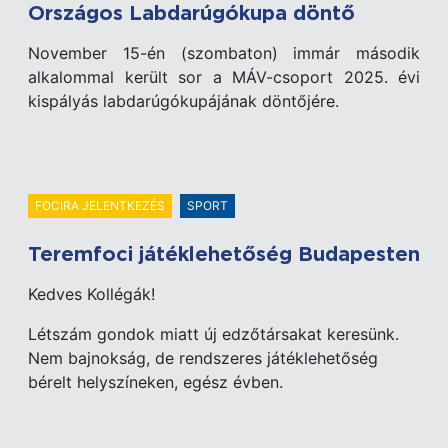
Országos Labdarúgókupa döntő
November 15-én (szombaton) immár második
alkalommal került sor a MÁV-csoport 2025. évi
kispályás labdarúgókupájának döntőjére.
FOCIRA JELENTKEZÉS
SPORT
Teremfoci játéklehetőség Budapesten
Kedves Kollégák!
Létszám gondok miatt új edzőtársakat keresünk.
Nem bajnokság, de rendszeres játéklehetőség
bérelt helyszíneken, egész évben.