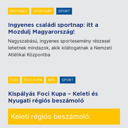
INGYENES
SPORTNAP
SPORT
Ingyenes családi sportnap: itt a
Mozdulj Magyarország!
Nagyszabású, ingyenes sportesemény részesei
lehetnek mindazok, akik kilátogatnak a Nemzeti
Atlétikai Központba
FOCI
FOCI KUPA
MÁV
SPORT
Kispályás Foci Kupa – Keleti és
Nyugati régiós beszámoló
Keleti régiós beszámoló: