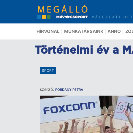
Ugrás
a
tartalomra
HÍRVONAL
MUNKATÁRSAINK
ANNO
ZÖ
Történelmi év a 
SPORT
szerző:
PORDÁNY PETRA