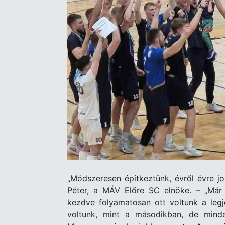
„Módszeresen építkeztünk, évről évre job
Péter, a MÁV Előre SC elnöke. – „Már 
kezdve folyamatosan ott voltunk a le
voltunk, mint a másodikban, de min