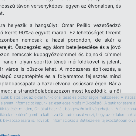
s hosszú távon versenyképes legyen az élvonalban, és
t.
sra helyezik a hangsúlyt: Omar Pelillo vezetőedző
rző keret 90%-a együtt marad. Ez lehetőséget teremt
zezonban nemcsak a hazai porondon, de akár a
rejét. Összegzés: egy álom beteljesedése és a jövő
zezon nemcsak kupagyőzelemmel és bajnoki címmel
hanem olyan sporttörténeti mérföldkövet is jelent,
r város is büszke lehet. A módszeres építkezés, a
alapú csapatépítés és a folyamatos fejlesztés mind
plabdacsapata a hazai élvonal csúcsára érjen. Bár a
 meg: a strandröplabdaszezon most kezdődik, a női
llnak arra, hogy a következő évben is ott legyenek a
ütik biztosítják az oldal funkcionalitását és biztonságos működését. A statiszti
valamint információt kapunk az esetleges hibás működésről. A sütik törlésér
b csapataként.
ik törlését minden, Ön által használt böngészőn kell végrehajtani. A funkcionál
ítások mentése” gombra kattintva Ön tudomásul veszi, hogy az oldalon funkcio
tik bekapcsolására is. További információkat a
Sütikezelési tájékoztatóban
olva
zükségesek.