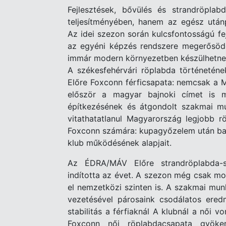
Fejlesztések, bővülés és strandröplab
teljesítményében, hanem az egész után
Az idei szezon során kulcsfontosságú fe
az egyéni képzés rendszere megerősödöt
immár modern környezetben készülhetnek.
A székesfehérvári röplabda történetén
Előre Foxconn férficsapata: nemcsak a M
először a magyar bajnoki címet is m
építkezésének és átgondolt szakmai m
vitathatatlanul Magyarország legjobb 
Foxconn számára: kupagyőzelem után bajn
klub működésének alapjait.
Az ÉDRA/MÁV Előre strandröplabda-s
indította az évet. A szezon még csak mo
el nemzetközi szinten is. A szakmai munk
vezetésével párosaink csodálatos ered
stabilitás a férfiaknál A klubnál a női v
Foxconn női röplabdacsapata gyöke