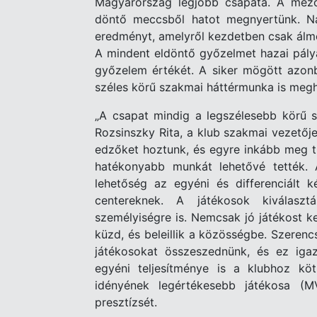
Magyarország legjobb csapata. A mezőn
döntő meccsből hatot megnyertünk. Na
eredményt, amelyről kezdetben csak álmo
A mindent eldöntő győzelmet hazai pály
győzelem értékét. A siker mögött azon
széles körű szakmai háttérmunka is meg
„A csapat mindig a legszélesebb körű 
Rozsinszky Rita, a klub szakmai vezetője
edzőket hoztunk, és egyre inkább meg t
hatékonyabb munkát lehetővé tették.
lehetőség az egyéni és differenciált 
centereknek. A játékosok kiválaszt
személyiségre is. Nemcsak jó játékost ke
küzd, és beleillik a közösségbe. Szerenc
játékosokat összeszednünk, és ez igaz
egyéni teljesítménye is a klubhoz köt
idényének legértékesebb játékosa (
presztízsét.