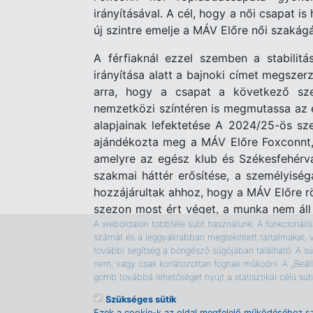
irányításával. A cél, hogy a női csapat i
új szintre emelje a MÁV Előre női szakágá
A férfiaknál ezzel szemben a stabilitá
irányítása alatt a bajnoki címet megsze
arra, hogy a csapat a következő s
nemzetközi színtéren is megmutassa az e
alapjainak lefektetése A 2024/25-ös s
ajándékozta meg a MÁV Előre Foxconnt, 
amelyre az egész klub és Székesfehérvá
szakmai háttér erősítése, a személyiség
hozzájárultak ahhoz, hogy a MÁV Előre rö
szezon most ért véget, a munka nem áll
csapat megújul, a férfiak pedig készen á
A weboldalon többféle sütit használunk. A funkcionális s
számát és a leggyakrabban megtekintett tartalmakat, 
legjobbak között – Magyarország legjob
további segítség a böngésző súgójában található. A süt
nem, vagy csak korlátozottan fognak működni. A „Beáll
Pordány Petra
gomb továbbá lehetőséget nyújt a statisztikai célú sü
Kommunikációs vezető
Szükséges sütik
MÁV Előre Foxconn
Ezek a cookie-k az oldal megfelelő működéséhez s