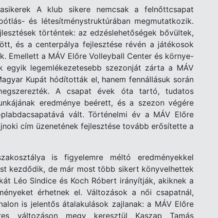
dasikerek A klub sikere nemcsak a felnőttcsapat
pótlás- és létesítménystruktúrában megmutatkozik.
jlesztések történtek: az edzéslehetőségek bővültek,
t, és a centerpálya fejlesztése révén a játékosok
 Emellett a MÁV Előre Volleyball Center és környe-
ek egyik legemlékezetesebb szezonját zárta a MÁV
agyar Kupát hódították el, hanem fennállásuk során
egszerezték. A csapat évek óta tartó, tudatos
unkájának eredménye beérett, és a szezon végére
röplabdacsapatává vált. Történelmi év a MÁV Előre
oki cím üzenetének fejlesztése tovább erősítette a
zakosztálya is figyelemre méltó eredményekkel
st kezdődik, de már most több sikert könyvelhettek
át Léo Sindice és Koch Róbert irányítják, akiknek a
ményeket érhetnek el. Változások a női csapatnál,
onalon is jelentős átalakulások zajlanak: a MÁV Előre
res változáson megy keresztül Kaszap Tamás