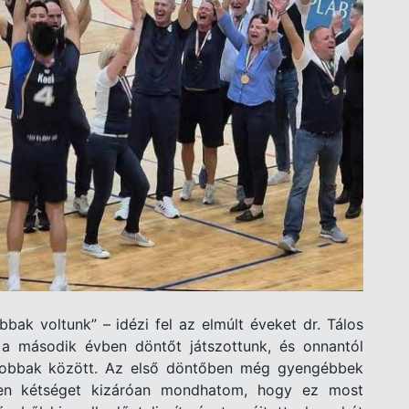
bak voltunk” – idézi fel az elmúlt éveket dr. Tálos
a második évben döntőt játszottunk, és onnantól
gjobbak között. Az első döntőben még gyengébbek
den kétséget kizáróan mondhatom, hogy ez most