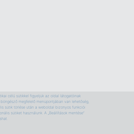
kai célú sütikkel figyeljük az oldal látogatóinak
e a böngésző megfelelő menüpontjában van lehetőség,
is sütik törlése után a weboldal bizonyos funkciói
nális sütiket használunk. A „Beállítások mentése”
shat.