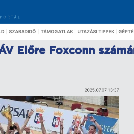
LD
SZABADIDŐ
TÁMOGATLAK
UTAZÁSI TIPPEK
GÉPTÉ
MÁV Előre Foxconn számá
2025.07.07 13:37