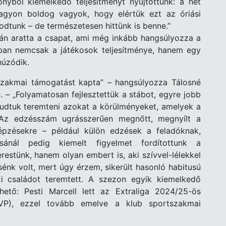
yből kiemelkedő teljesítményt nyújtottunk: a hét
gyon boldog vagyok, hogy elértük ezt az óriási
dtunk – de természetesen hittünk is benne.”
án aratta a csapat, ami még inkább hangsúlyozza a
ban nemcsak a játékosok teljesítménye, hanem egy
húzódik.
szakmai támogatást kapta” – hangsúlyozza Tálosné
. – „Folyamatosan fejlesztettük a stábot, egyre jobb
udtuk teremteni azokat a körülményeket, amelyek a
 Az edzésszám ugrásszerűen megnőtt, megnyílt a
képzésekre – például külön edzések a feladóknak,
ásánál pedig kiemelt figyelmet fordítottunk a
restünk, hanem olyan embert is, aki szívvel-lélekkel
sénk volt, mert úgy érzem, sikerült hasonló habitusú
i családot teremtett. A szezon egyik kiemelkedő
hető: Pesti Marcell lett az Extraliga 2024/25-ös
MVP), ezzel tovább emelve a klub sportszakmai