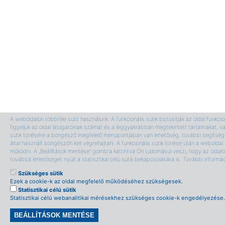
A weboldalon többféle sütit használunk. A funkcionális sütik biztosítják az oldal funkci
figyeljük az oldal látogatóinak számát és a leggyakrabban megtekintett tartalmakat, v
sütik törlésére a böngésző megfelelő menüpontjában van lehetőség, további segítség 
által használt böngészőn kell végrehajtani. A funkcionális sütik törlése után a webolda
működni. A „Beállítások mentése” gombra kattintva Ön tudomásul veszi, hogy az oldalon
továbbá lehetőséget nyújt a statisztikai célú sütik bekapcsolására is. További informá
Szükséges sütik
Ezek a cookie-k az oldal megfelelő működéséhez szükségesek.
Statisztikai célú sütik
Statisztikai célú webanalitikai mérésekhez szükséges cookie-k engedélyezése.
BEÁLLÍTÁSOK MENTÉSE