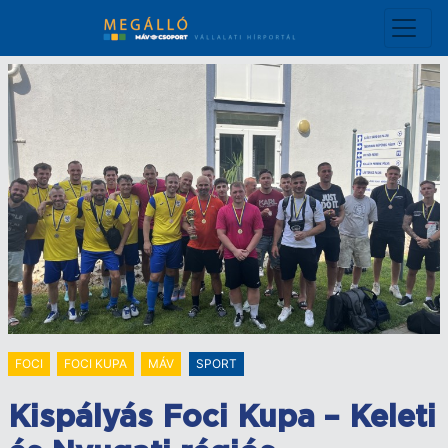
Ugrás
a
tartalomra
FOCI
FOCI KUPA
MÁV
SPORT
Kispályás Foci Kupa – Keleti