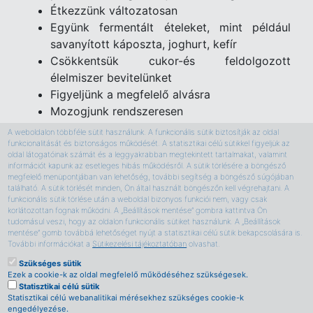
Étkezzünk változatosan
Együnk fermentált ételeket, mint például
savanyított káposzta, joghurt, kefír
Csökkentsük cukor-és feldolgozott
élelmiszer bevitelünket
Figyeljünk a megfelelő alvásra
Mozogjunk rendszeresen
Csökkentsük a stresszhatásokat,
A weboldalon többféle sütit használunk. A funkcionális sütik biztosítják az oldal
alkalmazzunk stresszcsökkentő technikákat
funkcionalitását és biztonságos működését. A statisztikai célú sütikkel figyeljük az
oldal látogatóinak számát és a leggyakrabban megtekintett tartalmakat, valamint
Törődjünk a mentális jóllétünkkel
információt kapunk az esetleges hibás működésről. A sütik törlésére a böngésző
megfelelő menüpontjában van lehetőség, további segítség a böngésző súgójában
található. A sütik törlését minden, Ön által használt böngészőn kell végrehajtani. A
funkcionális sütik törlése után a weboldal bizonyos funkciói nem, vagy csak
korlátozottan fognak működni. A „Beállítások mentése” gombra kattintva Ön
tudomásul veszi, hogy az oldalon funkcionális sütiket használunk. A „Beállítások
Rólunk
mentése” gomb továbbá lehetőséget nyújt a statisztikai célú sütik bekapcsolására is.
Adatkezelési tájékoztató
További információkat a
Sütikezelési tájékoztatóban
olvashat.
Magazinok
Szükséges sütik
Impresszum
Ezek a cookie-k az oldal megfelelő működéséhez szükségesek.
Kapcsolat
Statisztikai célú sütik
Statisztikai célú webanalitikai mérésekhez szükséges cookie-k
Állásajánlatok
engedélyezése.