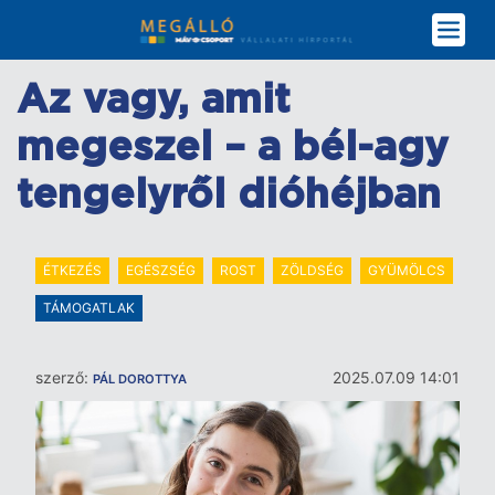
Ugrás
a
tartalomra
Az vagy, amit
megeszel – a bél-agy
tengelyről dióhéjban
ÉTKEZÉS
EGÉSZSÉG
ROST
ZÖLDSÉG
GYÜMÖLCS
TÁMOGATLAK
szerző:
2025.07.09 14:01
PÁL DOROTTYA