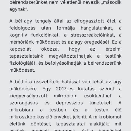
bélrendszerünket nem véletlenül nevezik „második
agynak”.
A bél-agy tengely által az elfogyasztott étel, a
feldolgozás után formálja hangulatunkat, a
kognitív funkcióinkat, a stresszreakcióinkat, a
memóriánk működését és az agy öregedését. Ez a
kapcsolat okozza, hogy az érzelmi
tapasztalataink megváltoztathatják a testünk
fiziológiáját, és befolyásolhatják a bélrendszerünk
működését.
A bélflóra összetétele hatással van tehát az agy
működésére. Egy 2017-es kutatás szerint a
kiegyensúlyozott mikrobiom csökkentheti a
szorongásos és depressziós tüneteket. A
mikrobiom a testben és a testen élő
mikroszkopikus élőlényeket jelenti. A mikrobiomot
életünk döntései, tapasztalatai alakítják; mit
eszünk, mennyit mozgunk, ért-e bennünket