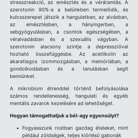
stresszreakció, az emésztés és a véráramlás. A
szerotonin 90%-a a belünkben termelődik, és
kulcsszerepet játszik a hangulatban, az alvásban,
az emésztésben, a hányingerben, a
sebgyógyulásban, a csontok egészségében, a
véralvadásban és a szexuális vágyban. A
szerotonin alacsony szintje a depresszióval
hozható összefüggésbe. Az acetilkolin az
akaratlagos izommozgásban, a memóriában, a
gondolkodásban és a tanulásban segít
bennünket.
A mikrobiom étrenddel történő befolyásolása
számos rendellenesség, hangulati és egyéb
mentális zavarok kezelésére ad lehetőséget.
Hogyan támogathatjuk a bél-agy egyensúlyt?
Fogyasszunk rostban gazdag ételeket, mint
például zöldségek, teljes kiörlésű gabonák