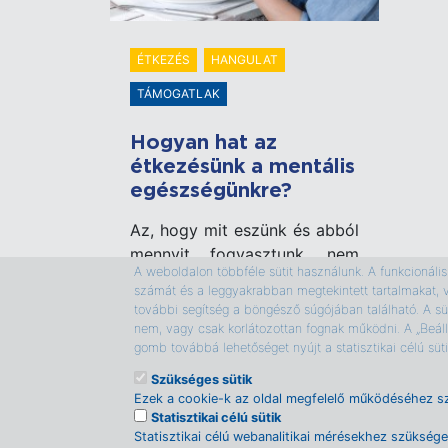
ÉTKEZÉS
HANGULAT
TÁMOGATLAK
Hogyan hat az
étkezésünk a mentális
egészségünkre?
Az, hogy mit eszünk és abból
mennyit fogyasztunk, nem
A weboldalon többféle sütit használunk. A funkcionális s
csak a súlyunkat
számát és a leggyakrabban megtekintett tartalmakat, 
befolyásolhatja, hanem azt is,
további segítség a böngésző súgójában található. A süt
hogyan érezzük magunkat és
nem, vagy csak korlátozottan fognak működni. A „Beáll
gomb továbbá lehetőséget nyújt a statisztikai célú sü
milyen a mentális
egészségünk.
Szükséges sütik
Ezek a cookie-k az oldal megfelelő működéséhez s
Statisztikai célú sütik
Statisztikai célú webanalitikai mérésekhez szükség