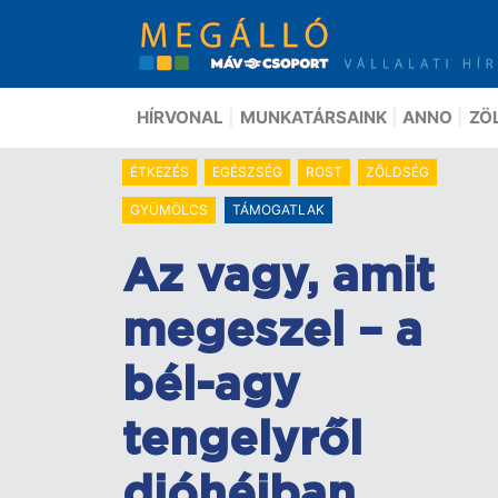
Ugrás
a
tartalomra
HÍRVONAL
MUNKATÁRSAINK
ANNO
ZÖ
ÉTKEZÉS
EGÉSZSÉG
ROST
ZÖLDSÉG
GYÜMÖLCS
TÁMOGATLAK
Az vagy, amit
megeszel – a
bél-agy
tengelyről
dióhéjban