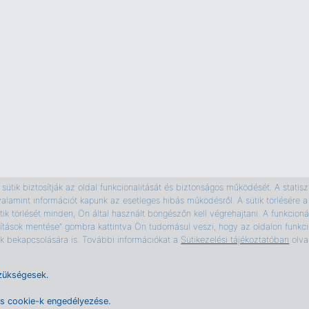
ütik biztosítják az oldal funkcionalitását és biztonságos működését. A statiszti
valamint információt kapunk az esetleges hibás működésről. A sütik törlésér
ik törlését minden, Ön által használt böngészőn kell végrehajtani. A funkcionál
ítások mentése” gombra kattintva Ön tudomásul veszi, hogy az oldalon funkcio
tik bekapcsolására is. További információkat a
Sütikezelési tájékoztatóban
olva
zükségesek.
es cookie-k engedélyezése.