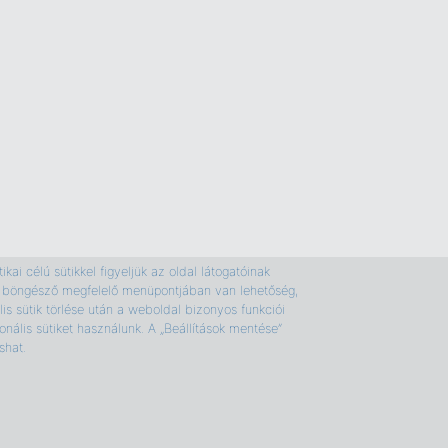
kai célú sütikkel figyeljük az oldal látogatóinak
e a böngésző megfelelő menüpontjában van lehetőség,
is sütik törlése után a weboldal bizonyos funkciói
nális sütiket használunk. A „Beállítások mentése”
shat.