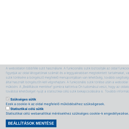
A weboldalon többféle sütit használunk. A funkcionális sütik biztosítják az oldal funkci
figyeljük az oldal látogatóinak számát és a leggyakrabban megtekintett tartalmakat, v
sütik törlésére a böngésző megfelelő menüpontjában van lehetőség, további segítség 
által használt böngészőn kell végrehajtani. A funkcionális sütik törlése után a webolda
működni. A „Beállítások mentése” gombra kattintva Ön tudomásul veszi, hogy az oldalon
továbbá lehetőséget nyújt a statisztikai célú sütik bekapcsolására is. További informá
Szükséges sütik
Ezek a cookie-k az oldal megfelelő működéséhez szükségesek.
Statisztikai célú sütik
Statisztikai célú webanalitikai mérésekhez szükséges cookie-k engedélyezése.
BEÁLLÍTÁSOK MENTÉSE