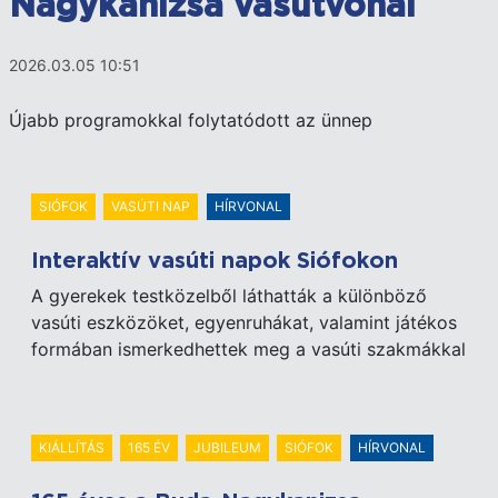
Nagykanizsa vasútvonal
2026.03.05 10:51
Újabb programokkal folytatódott az ünnep
SIÓFOK
VASÚTI NAP
HÍRVONAL
Interaktív vasúti napok Siófokon
A gyerekek testközelből láthatták a különböző
vasúti eszközöket, egyenruhákat, valamint játékos
formában ismerkedhettek meg a vasúti szakmákkal
KIÁLLÍTÁS
165 ÉV
JUBILEUM
SIÓFOK
HÍRVONAL