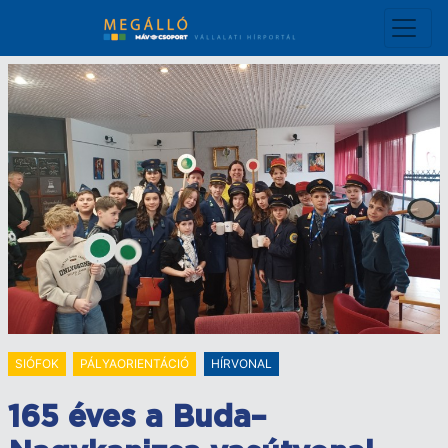
Ugrás
a
tartalomra
SIÓFOK
PÁLYAORIENTÁCIÓ
HÍRVONAL
165 éves a Buda–