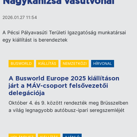
Nagykanizsa vasútvonal
2026.01.27 11:54
A Pécsi Pályavasúti Területi Igazgatóság munkatársai
egy kiállítást is berendeztek
BUSWORLD
KIÁLLÍTÁS
NEMZETKÖZI
HÍRVONAL
A Busworld Europe 2025 kiállításon
járt a MÁV-csoport felsővezetői
delegációja
Október 4. és 9. között rendezték meg Brüsszelben
a világ legnagyobb autóbusz-ipari seregszemléjét