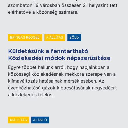
szombaton 19 városban összesen 21 helyszínt tett
elérhetővé a közönség számára.
BRINGÁS REGGELI
KIÁLLÍTÁS
ZÖLD
Küldetésünk a fenntartható
Közlekedési módok népszerűsítése
Egyre többet hallunk arról, hogy napjainkban a
közösségi közlekedésnek mekkora szerepe van a
klímaváltozás hatásainak mérséklésében. Az
üvegházhatású gázok kibocsátásának negyedéért
a közlekedés felelős.
KIÁLLÍTÁS
AJÁNLÓ