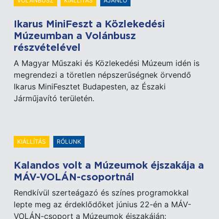
VOLÁNBUSZ
KIÁLLÍTÁS
AJÁNLÓ
Ikarus MiniFeszt a Közlekedési
Múzeumban a Volánbusz
részvételével
A Magyar Műszaki és Közlekedési Múzeum idén is
megrendezi a töretlen népszerűségnek örvendő
Ikarus MiniFesztet Budapesten, az Északi
Járműjavító területén.
KIÁLLÍTÁS
RÓLUNK
Kalandos volt a Múzeumok éjszakája a
MÁV-VOLÁN-csoportnál
Rendkívül szerteágazó és színes programokkal
lepte meg az érdeklődőket június 22-én a MÁV-
VOLÁN-csoport a Múzeumok éjszakáján: