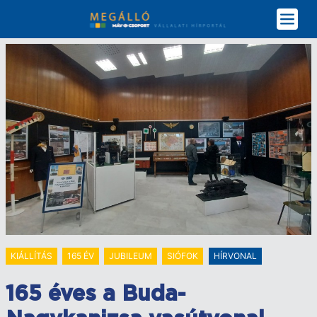
Ugrás
a
tartalomra
KIÁLLÍTÁS
165 ÉV
JUBILEUM
SIÓFOK
HÍRVONAL
165 éves a Buda-