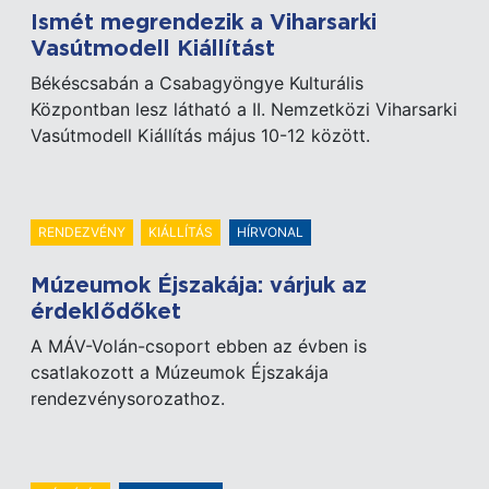
Ismét megrendezik a Viharsarki
Vasútmodell Kiállítást
Békéscsabán a Csabagyöngye Kulturális
Központban lesz látható a II. Nemzetközi Viharsarki
Vasútmodell Kiállítás május 10-12 között.
RENDEZVÉNY
KIÁLLÍTÁS
HÍRVONAL
Múzeumok Éjszakája: várjuk az
érdeklődőket
A MÁV-Volán-csoport ebben az évben is
csatlakozott a Múzeumok Éjszakája
rendezvénysorozathoz.