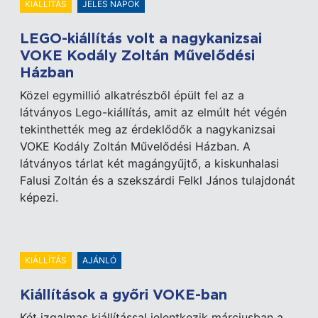
KIÁLLÍTÁS
JELES NAPOK
LEGO-kiállítás volt a nagykanizsai
VOKE Kodály Zoltán Művelődési
Házban
Közel egymillió alkatrészből épült fel az a
látványos Lego-kiállítás, amit az elmúlt hét végén
tekinthették meg az érdeklődők a nagykanizsai
VOKE Kodály Zoltán Művelődési Házban. A
látványos tárlat két magángyűjtő, a kiskunhalasi
Falusi Zoltán és a szekszárdi Felkl János tulajdonát
képezi.
KIÁLLÍTÁS
AJÁNLÓ
Kiállítások a győri VOKE-ban
Két izgalmas kiállítással jelentkezik márciusban a