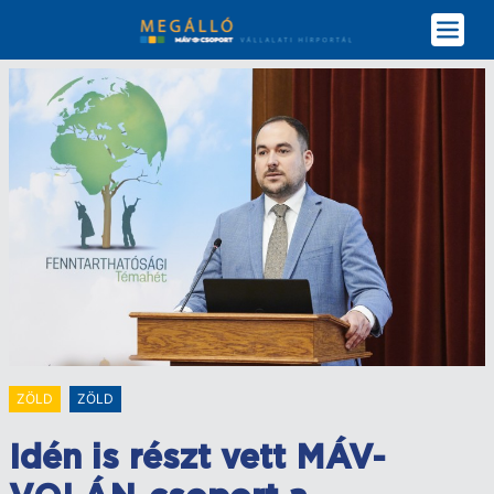
Ugrás
a
tartalomra
ZÖLD
ZÖLD
Idén is részt vett MÁV-