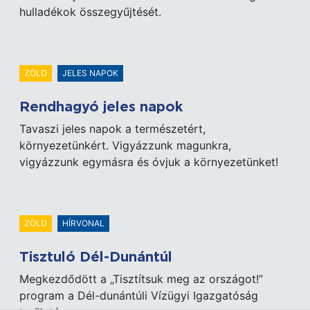
hulladékok összegyűjtését.
ZÖLD
JELES NAPOK
Rendhagyó jeles napok
Tavaszi jeles napok a természetért,
környezetünkért. Vigyázzunk magunkra,
vigyázzunk egymásra és óvjuk a környezetünket!
ZÖLD
HÍRVONAL
Tisztuló Dél-Dunántúl
Megkezdődött a „Tisztítsuk meg az országot!”
program a Dél-dunántúli Vízügyi Igazgatóság