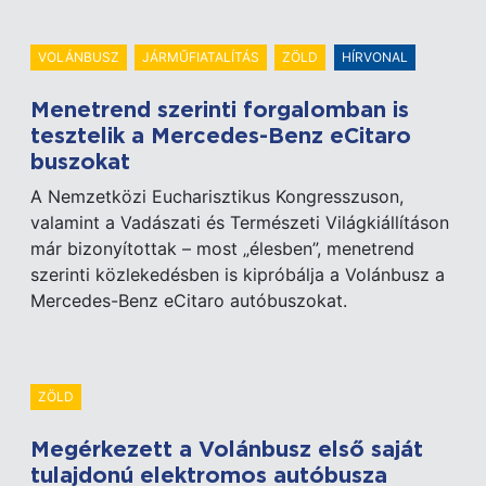
VOLÁNBUSZ
JÁRMŰFIATALÍTÁS
ZÖLD
HÍRVONAL
Menetrend szerinti forgalomban is
tesztelik a Mercedes-Benz eCitaro
buszokat
A Nemzetközi Eucharisztikus Kongresszuson,
valamint a Vadászati és Természeti Világkiállításon
már bizonyítottak – most „élesben”, menetrend
szerinti közlekedésben is kipróbálja a Volánbusz a
Mercedes-Benz eCitaro autóbuszokat.
ZÖLD
Megérkezett a Volánbusz első saját
tulajdonú elektromos autóbusza