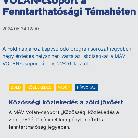
VOLÁN-csoport a
Fenntarthatósági Témahéten
2024.05.24 12:00
A Föld napjához kapcsolódó programsorozat jegyében
négy érdekes helyszínen várta az iskolásokat a MÁV-
VOLÁN-csoport április 22-26. között.
ZÖLD
KÖZLEKEDÉS
VASÚT
HÍRVONAL
Közösségi közlekedés a zöld jövőért
A MÁV-Volán-csoport „Közösségi közlekedés a
zöld jövőért” címmel kampányt indított a
fenntarthatóság jegyében.