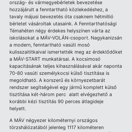
ország- és vármegyebérletek bevezetése
hozzájárult a fenntartható közlekedéshez, a
tavaly májusi bevezetés óta csaknem hétmillió
bérletet vásároltak utasaink. A Fenntarthatósági
Témahéten négy érdekes helyszínen várta az
iskolásokat a MÁV-VOLÁN-csoport. Nagykanizsán
a modern, fenntartható vasúti mosó
kulisszaititkaival ismertették meg az érdeklődőket
a MÁV-START munkatársai. A kocsimosó
kapacitásának teljes kihasználásával akár naponta
70-80 vasúti személykocsi külső tisztítása is
megoldható. A korszerű és környezetbarát
rendszer segítségével egy jármű komplett külső
tisztítása két-három perc alatt elvégezhető a
korábbi kézi tisztítás 90 perces átlagideje
helyett.
A MÁV négyezer kilométernyi országos
törzshálózatából jelenleg 1117 kilométeren