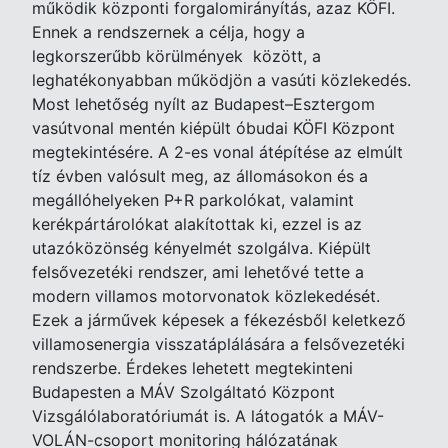
működik központi forgalomirányítás, azaz KÖFI.
Ennek a rendszernek a célja, hogy a
legkorszerűbb körülmények között, a
leghatékonyabban működjön a vasúti közlekedés.
Most lehetőség nyílt az Budapest–Esztergom
vasútvonal mentén kiépült óbudai KÖFI Központ
megtekintésére. A 2-es vonal átépítése az elmúlt
tíz évben valósult meg, az állomásokon és a
megállóhelyeken P+R parkolókat, valamint
kerékpártárolókat alakítottak ki, ezzel is az
utazóközönség kényelmét szolgálva. Kiépült
felsővezetéki rendszer, ami lehetővé tette a
modern villamos motorvonatok közlekedését.
Ezek a járművek képesek a fékezésből keletkező
villamosenergia visszatáplálására a felsővezetéki
rendszerbe. Érdekes lehetett megtekinteni
Budapesten a MÁV Szolgáltató Központ
Vizsgálólaboratóriumát is. A látogatók a MÁV-
VOLÁN-csoport monitoring hálózatának