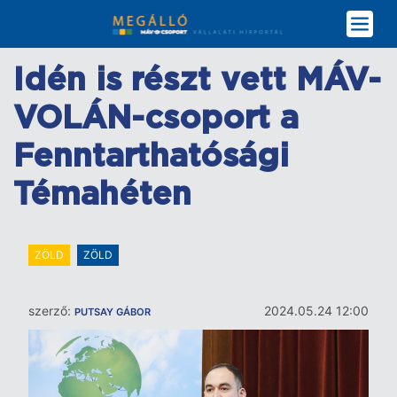
Ugrás
a
tartalomra
Idén is részt vett MÁV-
VOLÁN-csoport a
Fenntarthatósági
Témahéten
ZÖLD
ZÖLD
szerző:
2024.05.24 12:00
PUTSAY GÁBOR