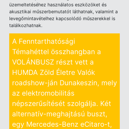
üzemeltetéséhez használatos eszközöket és
akusztikai műszerbemutatót láthatnak, valamint a
levegőmintavételhez kapcsolódó műszerekkel is
találkozhatnak.
A Fenntarthatósági
Témahéttel összhangban a
VOLÁNBUSZ részt vett a
HUMDA Zöld Életre Valók
roadshow-ján Dunakeszin, mely
az elektromobilitás
népszerűsítését szolgálja. Két
alternatív-meghajtású buszt,
egy Mercedes-Benz eCitaro-t,