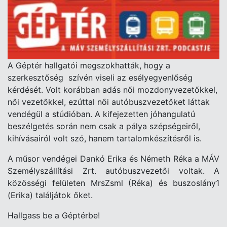
A Géptér hallgatói megszokhatták, hogy a
szerkesztőség szívén viseli az esélyegyenlőség
kérdését. Volt korábban adás női mozdonyvezetőkkel,
női vezetőkkel, ezúttal női autóbuszvezetőket láttak
vendégül a stúdióban. A kifejezetten jóhangulatú
beszélgetés során nem csak a pálya szépségeiről,
kihívásairól volt szó, hanem tartalomkészítésről is.
A műsor vendégei Dankó Erika és Németh Réka a MÁV
Személyszállítási Zrt. autóbuszvezetői voltak. A
közösségi felületen MrsZsml (Réka) és buszoslány1
(Erika) találjátok őket.
Hallgass be a Géptérbe!