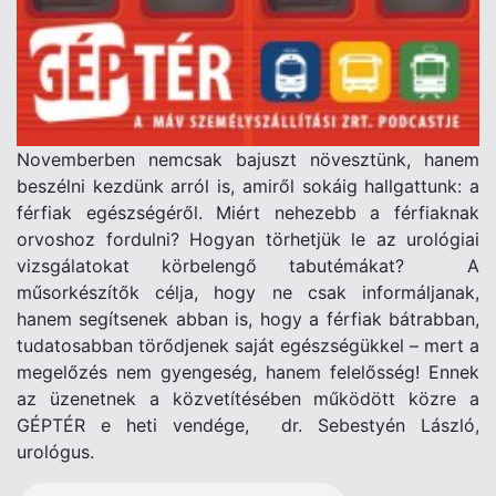
Novemberben nemcsak bajuszt növesztünk, hanem
beszélni kezdünk arról is, amiről sokáig hallgattunk: a
férfiak egészségéről. Miért nehezebb a férfiaknak
orvoshoz fordulni? Hogyan törhetjük le az urológiai
vizsgálatokat körbelengő tabutémákat? A
műsorkészítők célja, hogy ne csak informáljanak,
hanem segítsenek abban is, hogy a férfiak bátrabban,
tudatosabban törődjenek saját egészségükkel – mert a
megelőzés nem gyengeség, hanem felelősség! Ennek
az üzenetnek a közvetítésében működött közre a
GÉPTÉR e heti vendége, dr. Sebestyén László,
urológus.