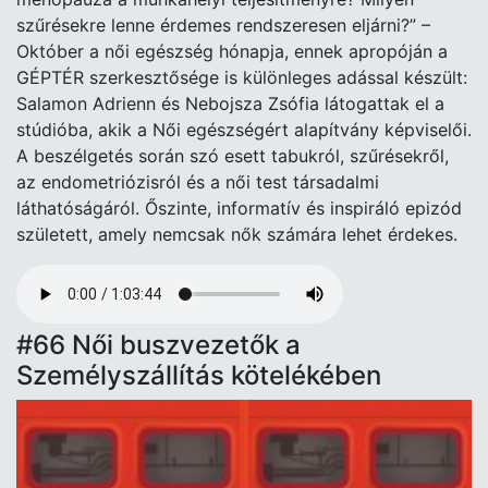
szűrésekre lenne érdemes rendszeresen eljárni?” –
Október a női egészség hónapja, ennek apropóján a
GÉPTÉR szerkesztősége is különleges adással készült:
Salamon Adrienn és Nebojsza Zsófia látogattak el a
stúdióba, akik a Női egészségért alapítvány képviselői.
A beszélgetés során szó esett tabukról, szűrésekről,
az endometriózisról és a női test társadalmi
láthatóságáról. Őszinte, informatív és inspiráló epizód
született, amely nemcsak nők számára lehet érdekes.
Audio
file
#66 Női buszvezetők a
Személyszállítás kötelékében