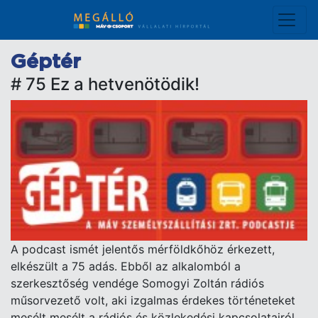
Ugrás
a
tartalomra
Géptér
# 75 Ez a hetvenötödik!
A podcast ismét jelentős mérföldkőhöz érkezett,
elkészült a 75 adás. Ebből az alkalomból a
szerkesztőség vendége Somogyi Zoltán rádiós
műsorvezető volt, aki izgalmas érdekes történeteket
mesélt mesélt a rádiós és közlekedési kapcsolatairól