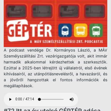
A podcast vendége Dr. Kormányos László, a MÁV
Személyszállítási Zrt. vezérigazgatója volt, akit immár
harmadik alkalommal kérdezhettek a szerkesztők.
Ezúttal a 2025-ben létrejött új vállalatról, első évének
kihívásairól, az utánpótlásnevelésről, a havazásról, és
a jövőről hangzottak el fontos információk és
megállapítások.
Audio
file
#72 Itt az év utolsó GÉPTÉR adása