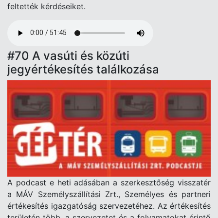
feltették kérdéseiket.
Audio
file
#70 A vasúti és közúti
jegyértékesítés találkozása
A podcast e heti adásában a szerkesztőség visszatér
a MÁV Személyszállítási Zrt.
,
Személyes és partneri
értékesítés igazgatóság szervezetéhez. Az értékesítés
területén több, a szervezetet és a folyamatokat érintő