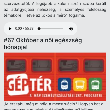
szervezetétől. A legújabb alkalom során szóba került
az adatgyűjtési nehézség, a személyes felelősség
témaköre, illetve az „okos almérő” fogalma.
Audio
file
#67 Október a női egészség
hónapja!
„Miért tabu még mindig a menstruáció? Hogyan hat a
menopauza a munkahelyi teljesítményre? Milyen