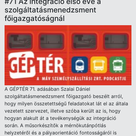
#71 Az integráció első éve a
szolgáltatásmenedzsment
főigazgatóságnál
A GÉPTÉR 71. adásában Szalai Dániel
szolgáltatásmenedzsment főigazgató beszélt arról,
hogy milyen összetettségű feladatokat lát el az általa
vezetett szervezet, illetve szóba került az is, hogy
hogyan alakult át a tevékenységük az integráció
során. A műsorkészítők a mérnökutánpótlás
helyzetéről és a pályaorientáció fontosságáról is