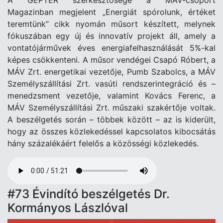
A GÉPTÉR szerkesztősége a MÁV-csoport
Magazinban megjelent „Energiát spórolunk, értéket
teremtünk” cikk nyomán műsort készített, melynek
fókuszában egy új és innovatív projekt áll, amely a
vontatójárművek éves energiafelhasználását 5%-kal
képes csökkenteni. A műsor vendégei Csapó Róbert, a
MÁV Zrt. energetikai vezetője, Pumb Szabolcs, a MÁV
Személyszállítási Zrt. vasúti rendszerintegráció és –
menedzsment vezetője, valamint Kovács Ferenc, a
MÁV Személyszállítási Zrt. műszaki szakértője voltak.
A beszélgetés során – többek között – az is kiderült,
hogy az összes közlekedéssel kapcsolatos kibocsátás
hány százalékáért felelős a közösségi közlekedés.
Audio
file
#73 Évindító beszélgetés Dr.
Kormányos Lászlóval