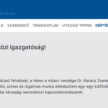
LD
SZABADIDŐ
TÁMOGATLAK
UTAZÁSI TIPPEK
GÉPTÉ
özi Igazgatóság!
odcast felvételei, a héten a műsor vendége Dr. Karacs Zsan
étű, színes és izgalmas munka előkészíteni egy-egy külföldi
ési társaság nemzetközi kapcsolatrendszerét.