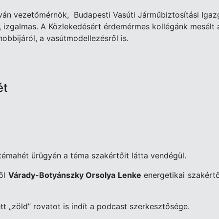
ván vezetőmérnök, Budapesti Vasúti Járműbiztosítási Igaz
, izgalmas. A Közlekedésért érdemérmes kollégánk mesélt a
obbijáról, a vasútmodellezésről is.
ét
témahét ürügyén a téma szakértőit látta vendégül.
től
Várady-Botyánszky Orsolya Lenke
energetikai szakér
t „zöld” rovatot is indít a podcast szerkesztősége.