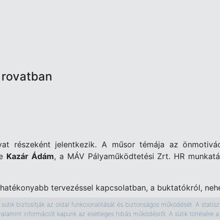
 rovatban
at részeként jelentkezik. A műsor témája az önmotivá
ge
Kazár Ádám
, a MÁV Pályaműködtetési Zrt. HR munkatá
hatékonyabb tervezéssel kapcsolatban, a buktatókról, nehé
ütik biztosítják az oldal funkcionalitását és biztonságos működését. A statiszti
valamint információt kapunk az esetleges hibás működésről. A sütik törlésér