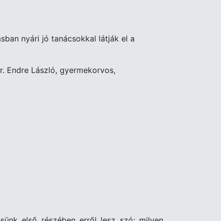
n nyári jó tanácsokkal látják el a
r. Endre László, gyermekorvos,
ünk első részében erről lesz szó: milyen