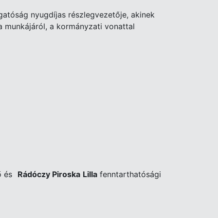
gatóság nyugdíjas részlegvezetője, akinek
 munkájáról, a kormányzati vonattal
tő és
Rádóczy Piroska Lilla
fenntarthatósági