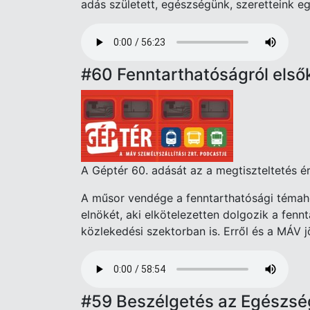
adás született, egészségünk, szeretteink 
Audio
file
#60 Fenntarthatóságról első
A Géptér 60. adását az a megtiszteltetés é
A műsor vendége a fenntarthatósági témahé
elnökét, aki elkötelezetten dolgozik a fen
közlekedési szektorban is. Erről és a MÁV j
Audio
file
#59 Beszélgetés az Egészsé