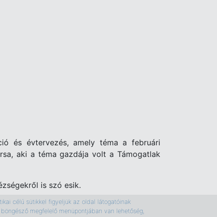
ció és évtervezés, amely téma a februári
rsa, aki a téma gazdája volt a Támogatlak
zségekről is szó esik.
kai célú sütikkel figyeljük az oldal látogatóinak
e a böngésző megfelelő menüpontjában van lehetőség,