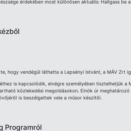
egészsége érdekében most különösen aktuális: Hallgass be 
kézből
rte, hogy vendégül láthatta a Lepsényi Istvánt, a MÁV Zrt 
thez is kapcsolódik, elvégre személyében tisztelhetjük a
ntartható közlekedési megoldásokon. Elnök úr meghatározó s
övőjéről is beszélgettek vele a műsor készítői.
g Programról