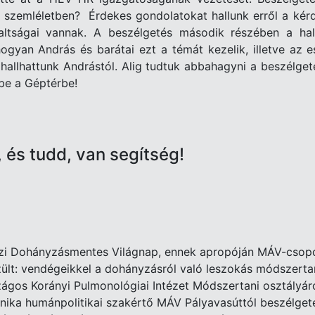
n szemléletben? Érdekes gondolatokat hallunk erről a kér
glaltságai vannak. A beszélgetés második részében a 
hogyan András és barátai ezt a témát kezelik, illetve a
 hallhattunk Andrástól. Alig tudtuk abbahagyni a beszélg
 be a Géptérbe!
 és tudd, van segítség!
közi Dohányzásmentes Világnap, ennek apropóján MÁV-cso
lt: vendégeikkel a dohányzásról való leszokás módszertanát
zágos Korányi Pulmonológiai Intézet Módszertani osztályá
ika humánpolitikai szakértő MÁV Pályavasúttól beszélgetett