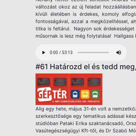
változást okoz az új feladat hozzáállásba
kívüli életében is érdekes, komoly elfo
fontosságával, azzal a megközelítéssel, a
titka is feltárul. Nagyon sok érdekességet
műsornak is lesz még folytatása! Hallgass
Audio
file
#61 Határozd el és tedd meg,
Alig egy hete, május 31-én volt a nemzet
szerkesztősége egy tematikus adással készü
stúdióban Pataki Erika szaktanácsadó, Ors
Vasútegészségügyi Kft-től, és Dr Szabó Món