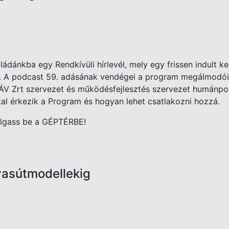
taládánkba egy Rendkívüli hírlevél, mely egy frissen indul
.
A podcast 59. adásának vendégei a program megálmodói 
V Zrt szervezet és működésfejlesztés szervezet humánpolit
al érkezik a Program és hogyan lehet csatlakozni hozzá.
llgass be a GÉPTÉRBE!
vasútmodellekig