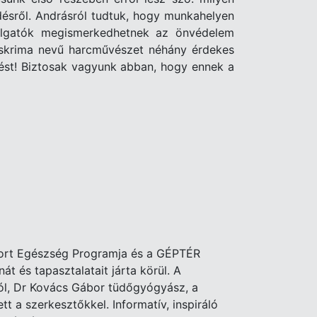
désről. Andrásról tudtuk, hogy munkahelyen
hallgatók megismerkedhetnek az önvédelem
z eskrima nevű harcművészet néhány érdekes
etést! Biztosak vagyunk abban, hogy ennek a
port Egészség Programja és a GÉPTÉR
 és tapasztalatait járta körül. A
ról, Dr Kovács Gábor tüdőgyógyász, a
 a szerkesztőkkel. Informatív, inspiráló