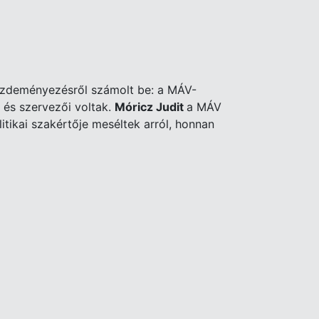
t kezdeményezésről számolt be: a MÁV-
és szervezői voltak.
Móricz Judit
a MÁV
ikai szakértője meséltek arról, honnan