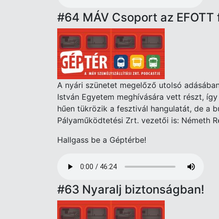
#64 MÁV Csoport az EFOTT 
A nyári szünetet megelőző utolsó adásába
István Egyetem meghívására vett részt, így
hűen tükrözik a fesztivál hangulatát, de a
Pályaműködtetési Zrt. vezetői is: Németh R
Hallgass be a Géptérbe!
Audio
file
#63 Nyaralj biztonságban!