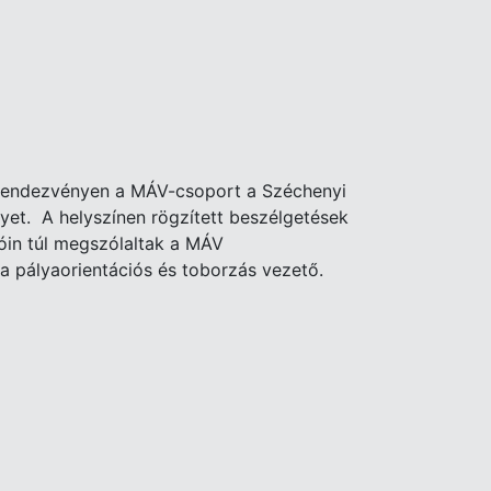
 rendezvényen a MÁV-csoport a Széchenyi
yet. A helyszínen rögzített beszélgetések
lóin túl megszólaltak a MÁV
a pályaorientációs és toborzás vezető.