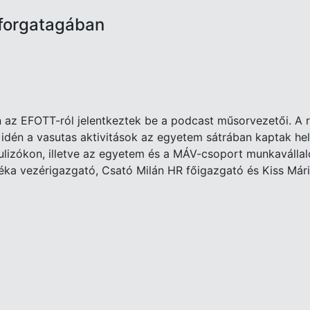
forgatagában
n az EFOTT-ról jelentkeztek be a podcast műsorvezetői. A
 idén a vasutas aktivitások az egyetem sátrában kaptak hel
 bulizókon, illetve az egyetem és a MÁV-csoport munkaválla
éka vezérigazgató, Csató Milán HR főigazgató és Kiss Mári