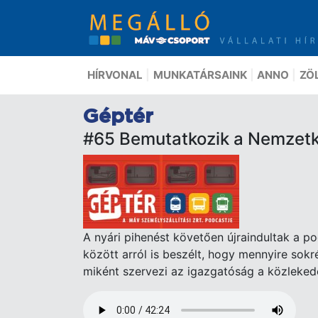
Ugrás
a
tartalomra
HÍRVONAL
MUNKATÁRSAINK
ANNO
ZÖ
Géptér
#65 Bemutatkozik a Nemzetk
A nyári pihenést követően újraindultak a p
között arról is beszélt, hogy mennyire sokr
miként szervezi az igazgatóság a közleked
Audio
file