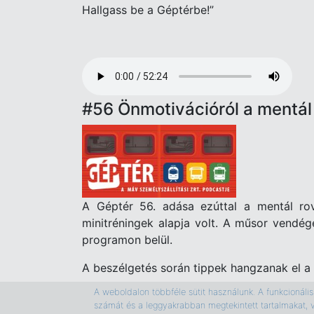
Hallgass be a Géptérbe!”
Audio
file
#56 Önmotivációról a mentál
A Géptér 56. adása ezúttal a mentál rov
minitréningek alapja volt. A műsor vendé
programon belül.
A beszélgetés során tippek hangzanak el a 
A weboldalon többféle sütit használunk. A funkcionális s
Hallgass be a Géptérbe!
számát és a leggyakrabban megtekintett tartalmakat, 