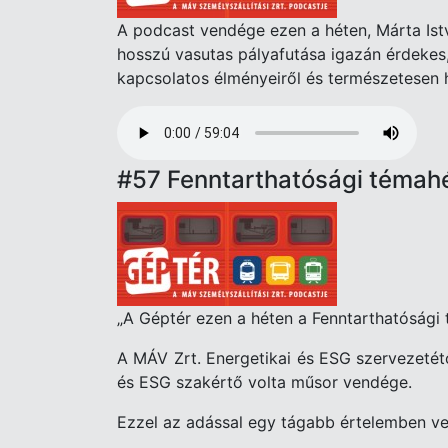
A podcast vendége ezen a héten, Márta Ist
hosszú vasutas pályafutása igazán érdekes
kapcsolatos élményeiről és természetesen h
Audio
file
#57 Fenntarthatósági témah
„A Géptér ezen a héten a Fenntarthatósági 
A MÁV Zrt. Energetikai és ESG szervezeté
és ESG szakértő volta műsor vendége.
Ezzel az adással egy tágabb értelemben vet