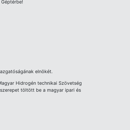
a Géptérbe!
igazgatóságának elnökét.
 Magyar Hidrogén technikai Szövetség
zerepet töltött be a magyar ipari és