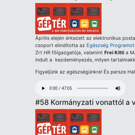
Április elején érkezett az elektronikus pos
csoport elindította az
Egészség Programot
Zrt HR főigazgatója, valamint
Frei Kitti
a MÁ
indult a kezdeményezés, milyen tartalmakk
Figyeljünk az egészségünkre! És persze Ha
Audio
file
#58 Kormányzati vonattól a 