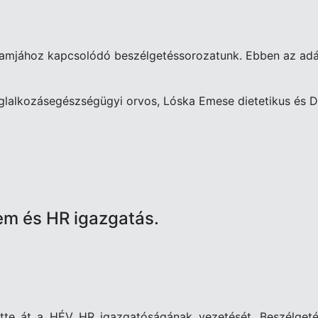
mjához kapcsolódó beszélgetéssorozatunk. Ebben az adásba
oglalkozásegészségügyi orvos, Lóska Emese dietetikus és D
m és HR igazgatás.
tte át a HÉV HR igazgatóságának vezetését. Beszélgetés