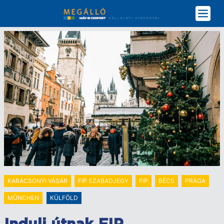
Ugrás
a
tartalomra
KARÁCSONYI VÁSÁR
FIP SZABADJEGY
FIP
BÉCS
PRÁGA
MÜNCHEN
KÜLFÖLD