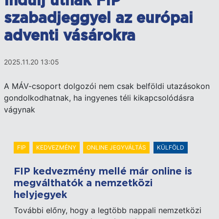
Indulj útnak FIP
szabadjeggyel az európai
adventi vásárokra
2025.11.20 13:05
A MÁV-csoport dolgozói nem csak belföldi utazásokon
gondolkodhatnak, ha ingyenes téli kikapcsolódásra
vágynak
FIP
KEDVEZMÉNY
ONLINE JEGYVÁLTÁS
KÜLFÖLD
FIP kedvezmény mellé már online is
megválthatók a nemzetközi
helyjegyek
További előny, hogy a legtöbb nappali nemzetközi