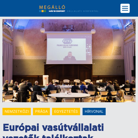
Ugrás
a
tartalomra
NEMZETKÖZI
PRÁGA
EGYEZTETÉS
HÍRVONAL
Európai vasútvállalati