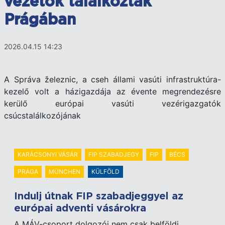
vezetők találkoztak
Prágában
2026.04.15 14:23
A Správa železnic, a cseh állami vasúti infrastruktúra-
kezelő volt a házigazdája az évente megrendezésre
kerülő európai vasúti vezérigazgatók
csúcstalálkozójának
KARÁCSONYI VÁSÁR
FIP SZABADJEGY
FIP
BÉCS
PRÁGA
MÜNCHEN
KÜLFÖLD
Indulj útnak FIP szabadjeggyel az
európai adventi vásárokra
A MÁV-csoport dolgozói nem csak belföldi