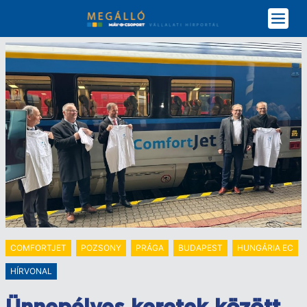
Ugrás
a
tartalomra
COMFORTJET
POZSONY
PRÁGA
BUDAPEST
HUNGÁRIA EC
HÍRVONAL