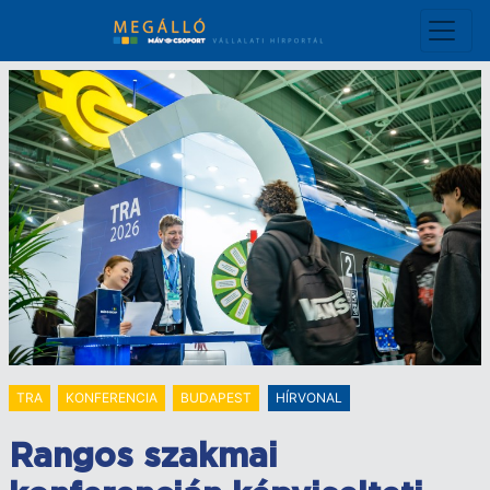
Ugrás
a
tartalomra
TRA
KONFERENCIA
BUDAPEST
HÍRVONAL
Rangos szakmai