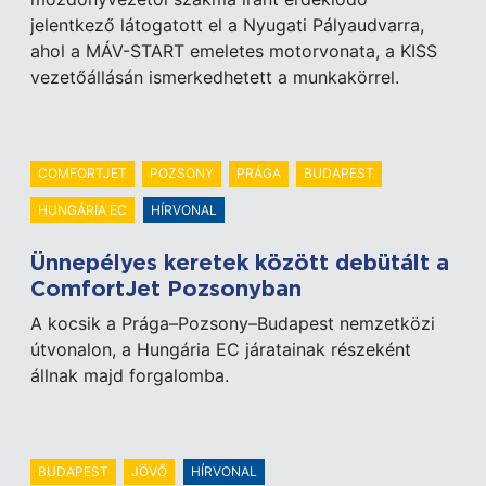
jelentkező látogatott el a Nyugati Pályaudvarra,
ahol a MÁV-START emeletes motorvonata, a KISS
vezetőállásán ismerkedhetett a munkakörrel.
COMFORTJET
POZSONY
PRÁGA
BUDAPEST
HUNGÁRIA EC
HÍRVONAL
Ünnepélyes keretek között debütált a
ComfortJet Pozsonyban
A kocsik a Prága–Pozsony–Budapest nemzetközi
útvonalon, a Hungária EC járatainak részeként
állnak majd forgalomba.
BUDAPEST
JÖVŐ
HÍRVONAL