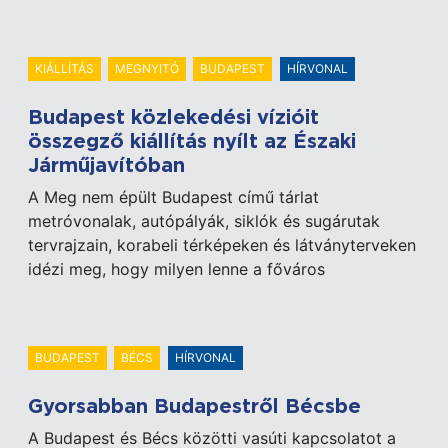
KIÁLLÍTÁS
MEGNYITÓ
BUDAPEST
HÍRVONAL
Budapest közlekedési vízióit
összegző kiállítás nyílt az Északi
Járműjavítóban
A Meg nem épült Budapest című tárlat
metróvonalak, autópályák, siklók és sugárutak
tervrajzain, korabeli térképeken és látványterveken
idézi meg, hogy milyen lenne a főváros
BUDAPEST
BÉCS
HÍRVONAL
Gyorsabban Budapestről Bécsbe
A Budapest és Bécs közötti vasúti kapcsolatot a