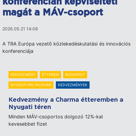
konferencián képviselteti
magát a MÁV-csoport
2026.05.21 14:09
A TRA Európa vezető közlekedéskutatási és innovációs
konferenciája
KEDVEZMÉNY
ÉTTEREM
BUDAPEST
NYUGATI PÁLYAUDVAR
KEDVEZMÉNYEK
Kedvezmény a Charma étteremben a
Nyugati téren
Minden MÁV-csoportos dolgozó 12%-kal
kevesebbet fizet