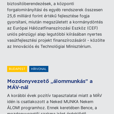
biztosítóberendezések, a központi
forgalomirányítási és egyéb rendszerek összesen
25,6 milliárd forint értékű fejlesztése fogja
gyorsítani, miután megszületett a kormánydöntés
az Európai Hálózatfinanszírozási Eszköz (CEF)
uniós pénzügyi alap legutóbbi kiírásában nyertes
vasútfejlesztési projekt finanszírozásáról - közölte
az Innovációs és Technológiai Minisztérium.
BUDAPEST
HÍRVONAL
Mozdonyvezető „álommunkás" a
MÁV-nál
A korábbi évek pozitív tapasztalatai miatt a MÁV
idén is csatlakozott a Neked MUNKA Nekem
ÁLOM! programhoz. Ennek keretében Bence, a
mozdonyvezetői szakma iránt érdeklődő