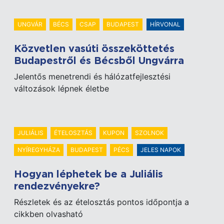
UNGVÁR
BÉCS
CSAP
BUDAPEST
HÍRVONAL
Közvetlen vasúti összeköttetés
Budapestről és Bécsből Ungvárra
Jelentős menetrendi és hálózatfejlesztési
változások lépnek életbe
JULIÁLIS
ÉTELOSZTÁS
KUPON
SZOLNOK
NYÍREGYHÁZA
BUDAPEST
PÉCS
JELES NAPOK
Hogyan léphetek be a Juliális
rendezvényekre?
Részletek és az ételosztás pontos időpontja a
cikkben olvasható