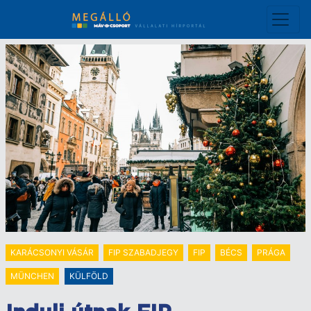
Ugrás
a
tartalomra
KARÁCSONYI VÁSÁR
FIP SZABADJEGY
FIP
BÉCS
PRÁGA
MÜNCHEN
KÜLFÖLD