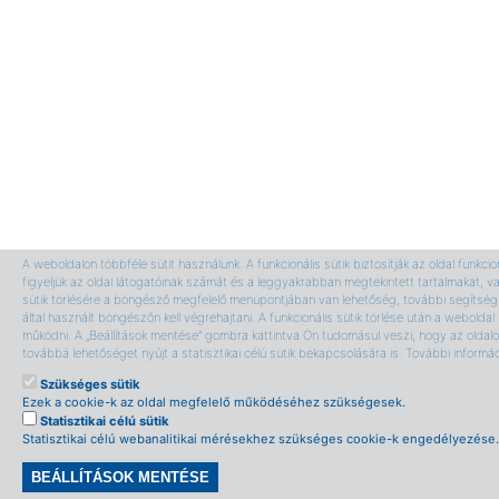
A weboldalon többféle sütit használunk. A funkcionális sütik biztosítják az oldal funkci
figyeljük az oldal látogatóinak számát és a leggyakrabban megtekintett tartalmakat, v
sütik törlésére a böngésző megfelelő menüpontjában van lehetőség, további segítség 
által használt böngészőn kell végrehajtani. A funkcionális sütik törlése után a webolda
működni. A „Beállítások mentése” gombra kattintva Ön tudomásul veszi, hogy az oldalon
továbbá lehetőséget nyújt a statisztikai célú sütik bekapcsolására is. További informá
Szükséges sütik
Ezek a cookie-k az oldal megfelelő működéséhez szükségesek.
Statisztikai célú sütik
Statisztikai célú webanalitikai mérésekhez szükséges cookie-k engedélyezése.
BEÁLLÍTÁSOK MENTÉSE